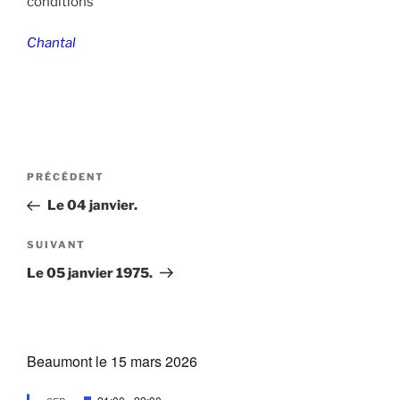
conditions
Chantal
Navigation
Article
PRÉCÉDENT
de
précédent
Le 04 janvier.
l’article
Article
SUIVANT
suivant
Le 05 janvier 1975.
Beaumont le 15 mars 2026
M