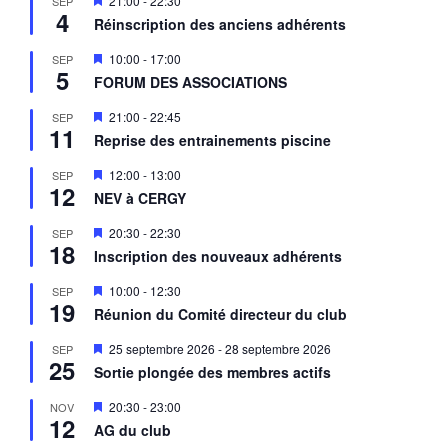
21:00
-
22:30
SEP
4
i
Réinscription des anciens adhérents
s
e
M
10:00
-
17:00
SEP
n
5
i
a
FORUM DES ASSOCIATIONS
s
v
e
a
M
21:00
-
22:45
SEP
n
n
11
i
a
Reprise des entrainements piscine
t
s
v
e
a
M
12:00
-
13:00
SEP
n
n
12
i
a
NEV à CERGY
t
s
v
e
a
M
20:30
-
22:30
SEP
n
n
18
i
a
Inscription des nouveaux adhérents
t
s
v
e
a
M
10:00
-
12:30
SEP
n
n
19
i
a
Réunion du Comité directeur du club
t
s
v
e
a
M
25 septembre 2026
-
28 septembre 2026
SEP
n
n
25
i
a
Sortie plongée des membres actifs
t
s
v
e
a
M
20:30
-
23:00
NOV
n
n
12
i
a
AG du club
t
s
v