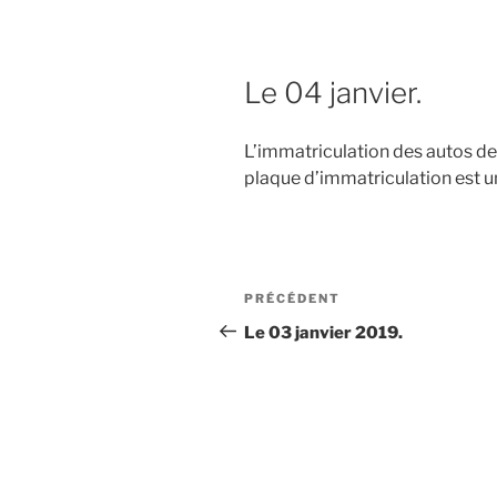
Le 04 janvier.
L’immatriculation des autos devi
plaque d’immatriculation est un
Navigation
Article
PRÉCÉDENT
de
précédent
Le 03 janvier 2019.
l’article