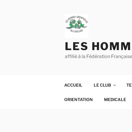
Aller
au
contenu
principal
LES HOMM
affilié à la Fédération França
ACCUEIL
LE CLUB
TE
ORIENTATION
MEDICALE