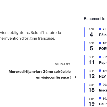
Beaumont le 
M
21
SEP
4
ent obligatoire. Selon l’histoire, la
i
Réin
s
e invention d’origine française.
e
M
10
SEP
n
5
i
a
FOR
s
v
e
a
M
21
SEP
n
n
11
i
a
Repr
t
s
SUIVANT
Article
v
e
a
suivant
M
12
SEP
Mercredi 6 janvier : 3ème soirée bio
n
n
12
i
a
NEV
t
en visioconférence !
s
v
e
a
M
20
SEP
n
n
18
i
a
Insc
t
s
v
e
a
M
10
SEP
n
n
19
i
a
Réun
t
s