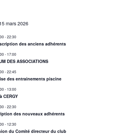
15 mars 2026
:00
-
22:30
scription des anciens adhérents
:00
-
17:00
UM DES ASSOCIATIONS
:00
-
22:45
ise des entrainements piscine
:00
-
13:00
 à CERGY
:30
-
22:30
ription des nouveaux adhérents
:00
-
12:30
ion du Comité directeur du club