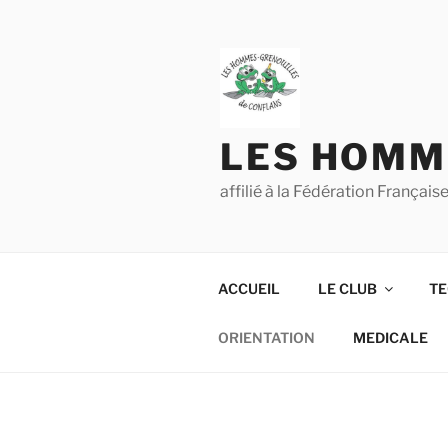
Aller
au
contenu
principal
LES HOMM
affilié à la Fédération França
ACCUEIL
LE CLUB
TE
ORIENTATION
MEDICALE