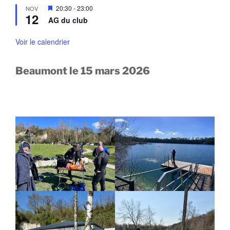
e
a
M
20:30
-
23:00
NOV
n
n
12
i
a
AG du club
t
s
v
e
a
n
Voir le calendrier
n
a
t
v
a
Beaumont le 15 mars 2026
n
t