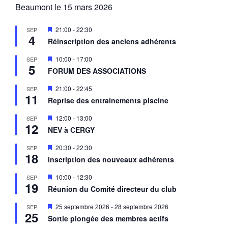
Beaumont le 15 mars 2026
M
21:00
-
22:30
SEP
4
i
Réinscription des anciens adhérents
s
e
M
10:00
-
17:00
SEP
n
5
i
a
FORUM DES ASSOCIATIONS
s
v
e
a
M
21:00
-
22:45
SEP
n
n
11
i
a
Reprise des entrainements piscine
t
s
v
e
a
M
12:00
-
13:00
SEP
n
n
12
i
a
NEV à CERGY
t
s
v
e
a
M
20:30
-
22:30
SEP
n
n
18
i
a
Inscription des nouveaux adhérents
t
s
v
e
a
M
10:00
-
12:30
SEP
n
n
19
i
a
Réunion du Comité directeur du club
t
s
v
e
a
M
25 septembre 2026
-
28 septembre 2026
SEP
n
n
25
i
a
Sortie plongée des membres actifs
t
s
v