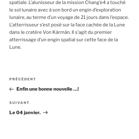
spatiale. L’alunisseur de la mission Chang’e4 a touché
le sol lunaire avec à son bord un engin d’exploration
lunaire, au terme d’un voyage de 21 jours dans l’espace.
L’atterrisseur s’est posé sur la face cachée de la Lune
dans le cratère Von Kármán. Il s’agit du premier
atterrissage d’un engin spatial sur cette face de la
Lune.
Navigation
Article
PRÉCÉDENT
de
précédent
Enfin une bonne nouvelle …!
l’article
Article
SUIVANT
suivant
Le 04 janvier.