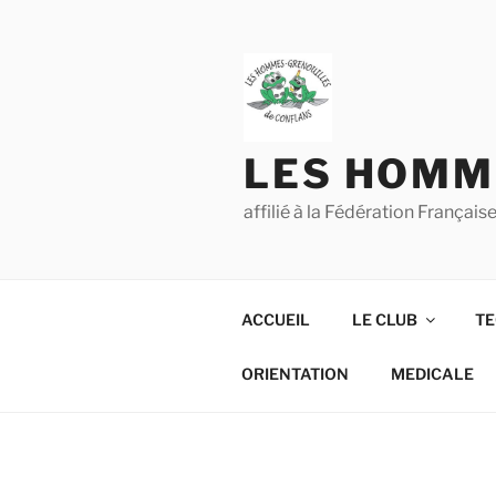
Aller
au
contenu
principal
LES HOMM
affilié à la Fédération França
ACCUEIL
LE CLUB
TE
ORIENTATION
MEDICALE