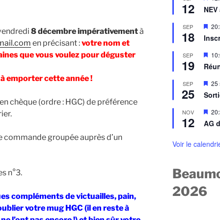
n
n
12
i
a
NEV
t
s
v
e
a
M
20
SEP
n
vendredi
8 décembre impérativement
à
n
18
i
a
Insc
t
s
mail.com
en précisant :
votre nom et
v
e
a
M
ines que vous voulez pour déguster
10
SEP
n
n
19
i
a
Réun
t
s
v
e
à emporter cette année !
a
M
25
SEP
n
n
25
i
a
Sort
t
s
v
 en chèque (ordre : HGC) de préférence
e
a
M
20
NOV
ier.
n
n
12
i
a
AG d
t
s
v
e
une commande groupée auprès d’un
a
n
Voir le calendri
n
a
t
v
a
Beaumo
es n°3.
n
t
2026
s compléments de victuailles, pain,
oublier votre mug HGC (il en reste à
ne l’ont pas encore !) et bien sûr votre