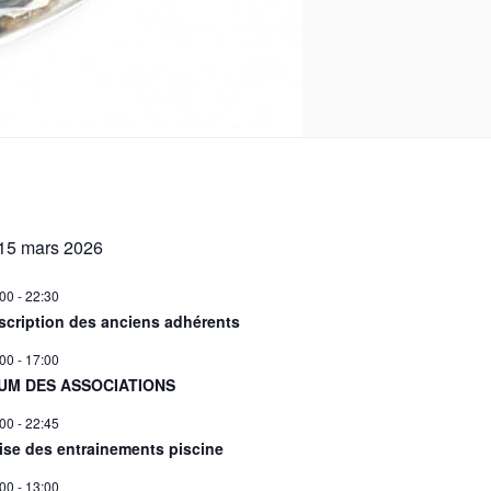
15 mars 2026
:00
-
22:30
scription des anciens adhérents
:00
-
17:00
UM DES ASSOCIATIONS
:00
-
22:45
ise des entrainements piscine
:00
-
13:00