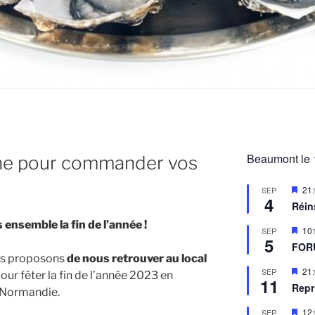
Beaumont le 
ne pour commander vos
M
21
SEP
4
i
Réin
s
e
ensemble la fin de l’année !
M
10
SEP
n
5
i
a
FOR
s
v
ous proposons
de nous retrouver au local
e
a
M
21
SEP
n
our fêter la fin de l’année 2023 en
n
11
i
a
Repr
t
 Normandie.
s
v
e
a
M
12
SEP