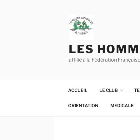
Aller
au
contenu
principal
LES HOMM
affilié à la Fédération França
ACCUEIL
LE CLUB
TE
ORIENTATION
MEDICALE