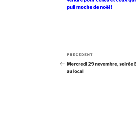
pull moche de noël !
Navigation
Article
PRÉCÉDENT
de
précédent
Mercredi 29 novembre, soirée 
au local
l’article