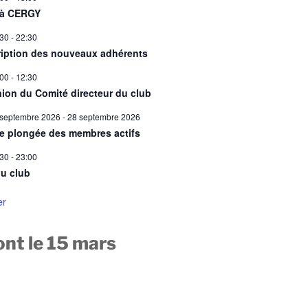
 à CERGY
:30
-
22:30
ription des nouveaux adhérents
:00
-
12:30
ion du Comité directeur du club
 septembre 2026
-
28 septembre 2026
ie plongée des membres actifs
:30
-
23:00
u club
er
nt le 15 mars