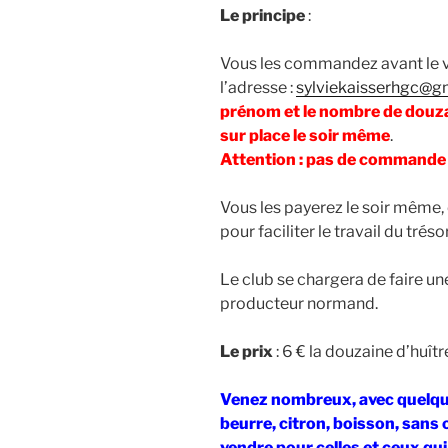
Le principe
:
Vous les commandez avant le 
l’adresse :
sylviekaisserhgc@g
prénom et
le
nombre de douza
sur place le soir même
.
Attention : pas de commande 
Vous les payerez le soir même,
pour faciliter le travail du trésor
Le club se chargera de faire 
producteur normand.
Le prix
: 6 € la douzaine d’huîtr
Venez nombreux, avec quelque
beurre, citron, boisson, sans 
vendre pour celles et ceux qui 