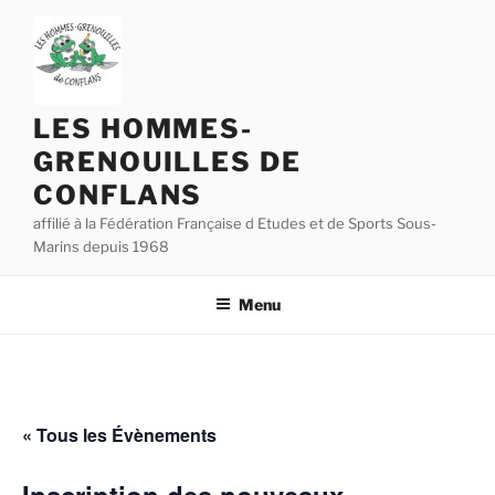
Aller
au
contenu
principal
LES HOMMES-
GRENOUILLES DE
CONFLANS
affilié à la Fédération Française d Etudes et de Sports Sous-
Marins depuis 1968
Menu
« Tous les Évènements
Inscription des nouveaux