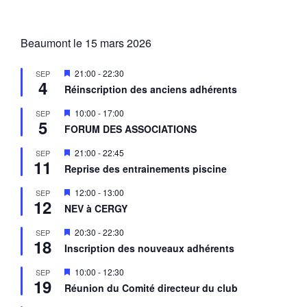
Beaumont le 15 mars 2026
M
21:00
-
22:30
SEP
4
i
Réinscription des anciens adhérents
s
e
M
10:00
-
17:00
SEP
n
5
i
a
FORUM DES ASSOCIATIONS
s
v
e
a
M
21:00
-
22:45
SEP
n
n
11
i
a
Reprise des entrainements piscine
t
s
v
e
a
M
12:00
-
13:00
SEP
n
n
12
i
a
NEV à CERGY
t
s
v
e
a
M
20:30
-
22:30
SEP
n
n
18
i
a
Inscription des nouveaux adhérents
t
s
v
e
a
M
10:00
-
12:30
SEP
n
n
19
i
a
Réunion du Comité directeur du club
t
s
v
e