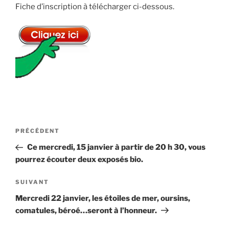
Fiche d’inscription à télécharger ci-dessous.
Navigation
Article
PRÉCÉDENT
de
précédent
Ce mercredi, 15 janvier à partir de 20 h 30, vous
l’article
pourrez écouter deux exposés bio.
Article
SUIVANT
suivant
Mercredi 22 janvier, les étoiles de mer, oursins,
comatules, béroé…seront à l’honneur.