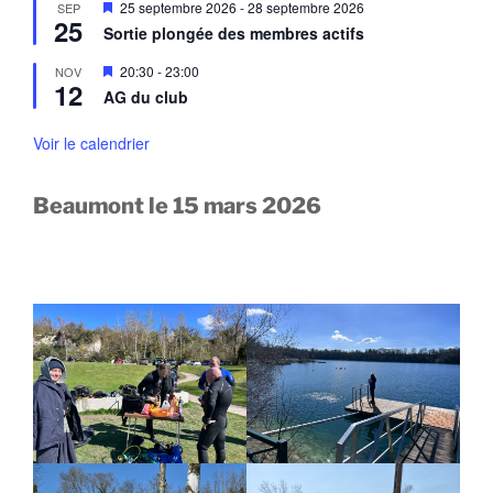
a
M
25 septembre 2026
-
28 septembre 2026
SEP
n
n
25
i
a
Sortie plongée des membres actifs
t
s
v
e
a
M
20:30
-
23:00
NOV
n
n
12
i
a
AG du club
t
s
v
e
a
n
Voir le calendrier
n
a
t
v
a
Beaumont le 15 mars 2026
n
t