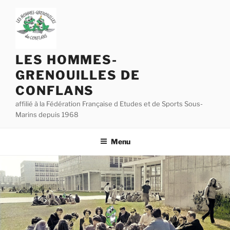
Aller
au
contenu
principal
LES HOMMES-
GRENOUILLES DE
CONFLANS
affilié à la Fédération Française d Etudes et de Sports Sous-
Marins depuis 1968
Menu