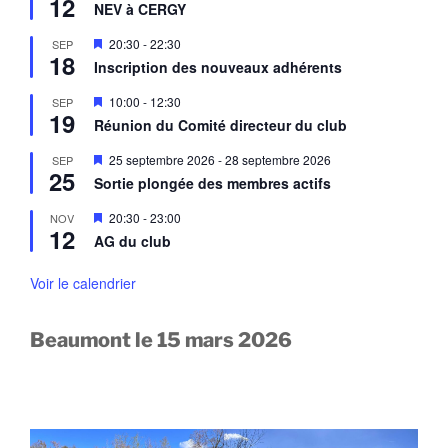
12
i
a
NEV à CERGY
t
s
v
e
a
M
20:30
-
22:30
SEP
n
n
18
i
a
Inscription des nouveaux adhérents
t
s
v
e
a
M
10:00
-
12:30
SEP
n
n
19
i
a
Réunion du Comité directeur du club
t
s
v
e
a
M
25 septembre 2026
-
28 septembre 2026
SEP
n
n
25
i
a
Sortie plongée des membres actifs
t
s
v
e
a
M
20:30
-
23:00
NOV
n
n
12
i
a
AG du club
t
s
v
e
a
n
Voir le calendrier
n
a
t
v
a
Beaumont le 15 mars 2026
n
t