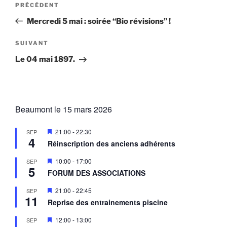
Article
PRÉCÉDENT
de
précédent
Mercredi 5 mai : soirée “Bio révisions” !
l’article
Article
SUIVANT
suivant
Le 04 mai 1897.
Beaumont le 15 mars 2026
M
21:00
-
22:30
SEP
4
i
Réinscription des anciens adhérents
s
e
M
10:00
-
17:00
SEP
n
5
i
a
FORUM DES ASSOCIATIONS
s
v
e
a
M
21:00
-
22:45
SEP
n
n
11
i
a
Reprise des entrainements piscine
t
s
v
e
a
M
12:00
-
13:00
SEP
n
n