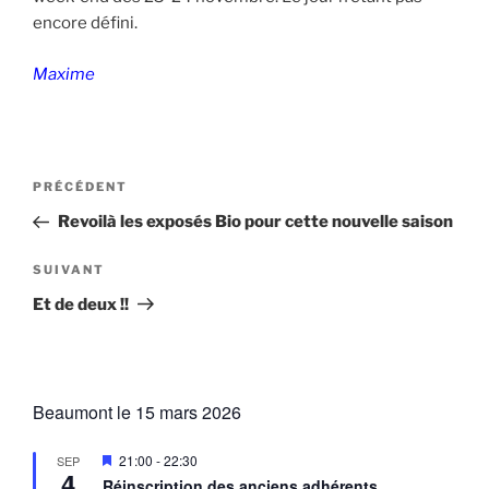
encore défini.
Maxime
Navigation
Article
PRÉCÉDENT
de
précédent
Revoilà les exposés Bio pour cette nouvelle saison
l’article
Article
SUIVANT
suivant
Et de deux !!
Beaumont le 15 mars 2026
M
21:00
-
22:30
SEP
4
i
Réinscription des anciens adhérents