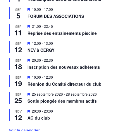
s
e
M
10:00
-
17:00
SEP
n
5
i
a
FORUM DES ASSOCIATIONS
s
v
e
a
M
21:00
-
22:45
SEP
n
n
11
i
a
Reprise des entrainements piscine
t
s
v
e
a
M
12:00
-
13:00
SEP
n
n
12
i
a
NEV à CERGY
t
s
v
e
a
M
20:30
-
22:30
SEP
n
n
18
i
a
Inscription des nouveaux adhérents
t
s
v
e
a
M
10:00
-
12:30
SEP
n
n
19
i
a
Réunion du Comité directeur du club
t
s
v
e
a
M
25 septembre 2026
-
28 septembre 2026
SEP
n
n
25
i
a
Sortie plongée des membres actifs
t
s
v
e
a
M
20:30
-
23:00
NOV
n
n
12
i
a
AG du club
t
s
v
e
a
n
Voir le calendrier