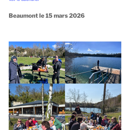
n
a
t
v
a
Beaumont le 15 mars 2026
n
t