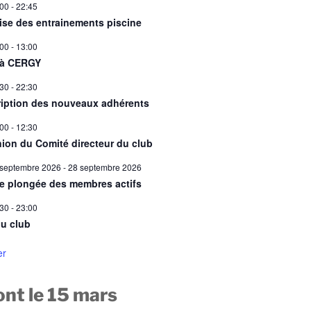
:00
-
22:45
ise des entrainements piscine
:00
-
13:00
 à CERGY
:30
-
22:30
ription des nouveaux adhérents
:00
-
12:30
ion du Comité directeur du club
 septembre 2026
-
28 septembre 2026
ie plongée des membres actifs
:30
-
23:00
u club
er
nt le 15 mars