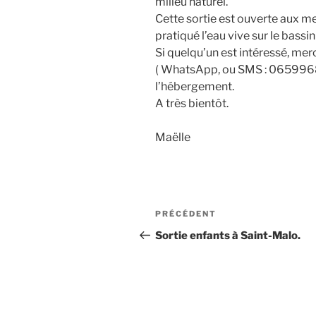
milieu naturel.
Cette sortie est ouverte aux m
pratiqué l’eau vive sur le bassin
Si quelqu’un est intéressé, me
( WhatsApp, ou SMS : 06599680
l’hébergement.
A très bientôt.
Maëlle
Navigation
Article
PRÉCÉDENT
de
précédent
Sortie enfants à Saint-Malo.
l’article