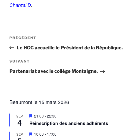
Chantal D
.
Navigation
Article
PRÉCÉDENT
de
précédent
Le HGC accueille le Président de la République.
l’article
Article
SUIVANT
suivant
Partenariat avec le collège Montaigne.
Beaumont le 15 mars 2026
M
21:00
-
22:30
SEP
4
i
Réinscription des anciens adhérents
s
e
M
10:00
-
17:00
SEP
n
i