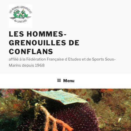
Aller
au
contenu
principal
LES HOMMES-
GRENOUILLES DE
CONFLANS
affilié à la Fédération Française d Etudes et de Sports Sous-
Marins depuis 1968
Menu