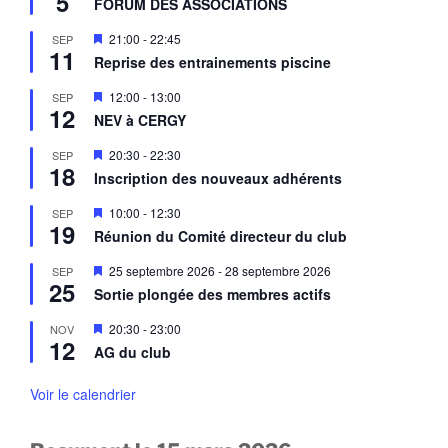
5
a
FORUM DES ASSOCIATIONS
s
v
e
a
M
21:00
-
22:45
SEP
n
n
11
i
a
Reprise des entrainements piscine
t
s
v
e
a
M
12:00
-
13:00
SEP
n
n
12
i
a
NEV à CERGY
t
s
v
e
a
M
20:30
-
22:30
SEP
n
n
18
i
a
Inscription des nouveaux adhérents
t
s
v
e
a
M
10:00
-
12:30
SEP
n
n
19
i
a
Réunion du Comité directeur du club
t
s
v
e
a
M
25 septembre 2026
-
28 septembre 2026
SEP
n
n
25
i
a
Sortie plongée des membres actifs
t
s
v
e
a
M
20:30
-
23:00
NOV
n
n
12
i
a
AG du club
t
s
v
e
a
n
Voir le calendrier
n
a
t
v
a