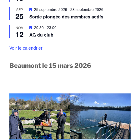
s
v
e
a
M
25 septembre 2026
-
28 septembre 2026
SEP
n
n
25
i
a
Sortie plongée des membres actifs
t
s
v
e
a
M
20:30
-
23:00
NOV
n
n
12
i
a
AG du club
t
s
v
e
a
n
Voir le calendrier
n
a
t
v
a
Beaumont le 15 mars 2026
n
t