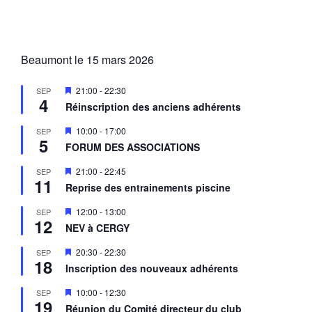
Beaumont le 15 mars 2026
M
21:00
-
22:30
SEP
4
i
Réinscription des anciens adhérents
s
e
M
10:00
-
17:00
SEP
n
5
i
a
FORUM DES ASSOCIATIONS
s
v
e
a
M
21:00
-
22:45
SEP
n
n
11
i
a
Reprise des entrainements piscine
t
s
v
e
a
M
12:00
-
13:00
SEP
n
n
12
i
a
NEV à CERGY
t
s
v
e
a
M
20:30
-
22:30
SEP
n
n
18
i
a
Inscription des nouveaux adhérents
t
s
v
e
a
M
10:00
-
12:30
SEP
n
n
19
i
a
Réunion du Comité directeur du club
t