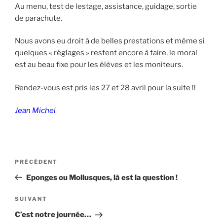
Au menu, test de lestage, assistance, guidage, sortie
de parachute.
Nous avons eu droit à de belles prestations et même si
quelques « réglages » restent encore à faire, le moral
est au beau fixe pour les élèves et les moniteurs.
Rendez-vous est pris les 27 et 28 avril pour la suite !!
Jean Michel
Navigation
Article
PRÉCÉDENT
de
précédent
Eponges ou Mollusques, là est la question !
l’article
Article
SUIVANT
suivant
C’est notre journée…