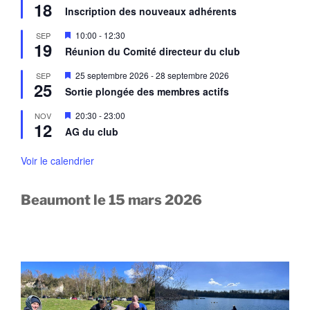
n
18
i
a
Inscription des nouveaux adhérents
t
s
v
e
a
M
10:00
-
12:30
SEP
n
n
19
i
a
Réunion du Comité directeur du club
t
s
v
e
a
M
25 septembre 2026
-
28 septembre 2026
SEP
n
n
25
i
a
Sortie plongée des membres actifs
t
s
v
e
a
M
20:30
-
23:00
NOV
n
n
12
i
a
AG du club
t
s
v
e
a
n
Voir le calendrier
n
a
t
v
a
Beaumont le 15 mars 2026
n
t