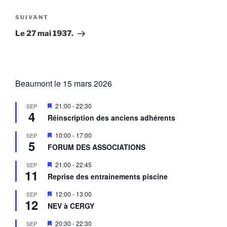
l’article
Article
SUIVANT
suivant
Le 27 mai 1937.
Beaumont le 15 mars 2026
M
21:00
-
22:30
SEP
4
i
Réinscription des anciens adhérents
s
e
M
10:00
-
17:00
SEP
n
5
i
a
FORUM DES ASSOCIATIONS
s
v
e
a
M
21:00
-
22:45
SEP
n
n
11
i
a
Reprise des entrainements piscine
t
s
v
e
a
M
12:00
-
13:00
SEP
n
n
12
i
a
NEV à CERGY
t
s
v
e
a
M
20:30
-
22:30
SEP
n