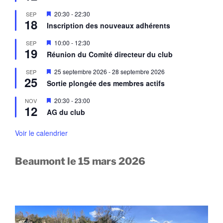
s
v
e
a
M
20:30
-
22:30
SEP
n
n
18
i
a
Inscription des nouveaux adhérents
t
s
v
e
a
M
10:00
-
12:30
SEP
n
n
19
i
a
Réunion du Comité directeur du club
t
s
v
e
a
M
25 septembre 2026
-
28 septembre 2026
SEP
n
n
25
i
a
Sortie plongée des membres actifs
t
s
v
e
a
M
20:30
-
23:00
NOV
n
n
12
i
a
AG du club
t
s
v
e
a
n
Voir le calendrier
n
a
t
v
a
Beaumont le 15 mars 2026
n
t