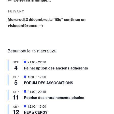
Ce serait si simple…
l’article
Article
SUIVANT
suivant
Mercredi 2 décembre, la “Bio” continue en
visioconférence
Beaumont le 15 mars 2026
M
21:00
-
22:30
SEP
4
i
Réinscription des anciens adhérents
s
e
M
10:00
-
17:00
SEP
n
5
i
a
FORUM DES ASSOCIATIONS
s
v
e
a
M
21:00
-
22:45
SEP
n
n
11
i
a
Reprise des entrainements piscine
t
s
v
e
a
M
12:00
-
13:00
SEP
n
n
12
i
a
NEV à CERGY
t