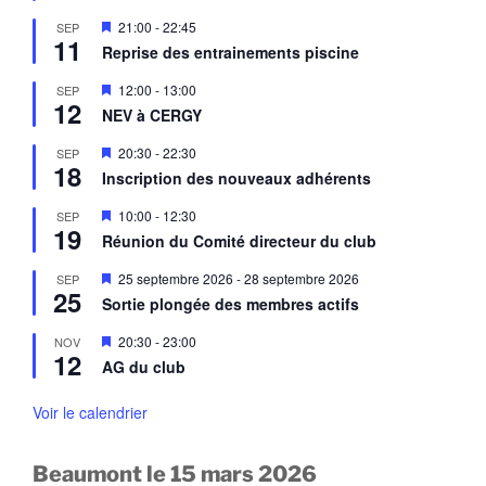
v
e
a
M
21:00
-
22:45
SEP
n
n
11
i
a
Reprise des entrainements piscine
t
s
v
e
a
M
12:00
-
13:00
SEP
n
n
12
i
a
NEV à CERGY
t
s
v
e
a
M
20:30
-
22:30
SEP
n
n
18
i
a
Inscription des nouveaux adhérents
t
s
v
e
a
M
10:00
-
12:30
SEP
n
n
19
i
a
Réunion du Comité directeur du club
t
s
v
e
a
M
25 septembre 2026
-
28 septembre 2026
SEP
n
n
25
i
a
Sortie plongée des membres actifs
t
s
v
e
a
M
20:30
-
23:00
NOV
n
n
12
i
a
AG du club
t
s
v
e
a
n
Voir le calendrier
n
a
t
v
a
Beaumont le 15 mars 2026
n