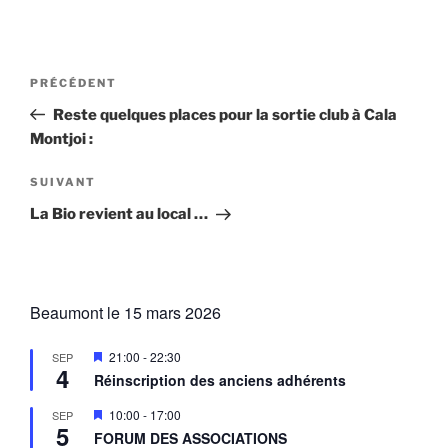
Navigation
Article
PRÉCÉDENT
de
précédent
Reste quelques places pour la sortie club à Cala
l’article
Montjoi :
Article
SUIVANT
suivant
La Bio revient au local …
Beaumont le 15 mars 2026
M
21:00
-
22:30
SEP
4
i
Réinscription des anciens adhérents
s
e
M
10:00
-
17:00
SEP
n
5
i
a
FORUM DES ASSOCIATIONS
s