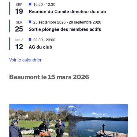
e
a
M
10:00
-
12:30
SEP
n
n
19
i
a
Réunion du Comité directeur du club
t
s
v
e
a
M
25 septembre 2026
-
28 septembre 2026
SEP
n
n
25
i
a
Sortie plongée des membres actifs
t
s
v
e
a
M
20:30
-
23:00
NOV
n
n
12
i
a
AG du club
t
s
v
e
a
n
Voir le calendrier
n
a
t
v
a
Beaumont le 15 mars 2026
n
t