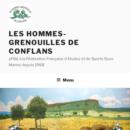
Aller
au
contenu
principal
LES HOMMES-
GRENOUILLES DE
CONFLANS
affilié à la Fédération Française d Etudes et de Sports Sous-
Marins depuis 1968
Menu