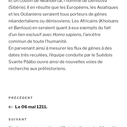
et un cousin de Néandertal, l’homme de Denisova
(Sibérie). Il en résulte que les Européens, les Asiatiques
et les Océaniens seraient tous porteurs de gènes
néandertaliens ou dénisoviens. Les Africains (
Khoisans
et
Bantous
) en seraient quant à eux exempts du fait
d’un lien exclusif avec
Homo sapiens
, l’ancêtre
commun de toute l’humanité.
En parvenant ainsi à mesurer les flux de gènes à des
dates très reculées, l’équipe conduite par le Suédois
Svante Pääbo ouvre ainsi de nouvelles voies de
recherche aux préhistoriens.
Navigation
Article
PRÉCÉDENT
de
précédent
Le 06 mai 1211.
l’article
Article
SUIVANT
suivant