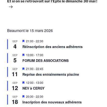
Et si on se retrouvait sur l’Epte le dimanche 30 mai !
Beaumont le 15 mars 2026
M
21:00
-
22:30
SEP
4
i
Réinscription des anciens adhérents
s
e
M
10:00
-
17:00
SEP
n
5
i
a
FORUM DES ASSOCIATIONS
s
v
e
a
M
21:00
-
22:45
SEP
n
n
11
i
a
Reprise des entrainements piscine
t
s
v
e
a
M
12:00
-
13:00
SEP
n
n
12
i
a
NEV à CERGY
t
s
v
e
a
M
20:30
-
22:30
SEP
n
n
18
i
a
Inscription des nouveaux adhérents
t
s
v