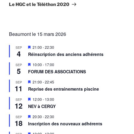
suivant
Le HGC et le Téléthon 2020
Beaumont le 15 mars 2026
M
21:00
-
22:30
SEP
4
i
Réinscription des anciens adhérents
s
e
M
10:00
-
17:00
SEP
n
5
i
a
FORUM DES ASSOCIATIONS
s
v
e
a
M
21:00
-
22:45
SEP
n
n
11
i
a
Reprise des entrainements piscine
t
s
v
e
a
M
12:00
-
13:00
SEP
n
n
12
i
a
NEV à CERGY
t
s
v
e
a
M
20:30
-
22:30
SEP
n
n
18
i
a
Inscription des nouveaux adhérents
t
s
v
e
a
M
10:00
-
12:30
SEP