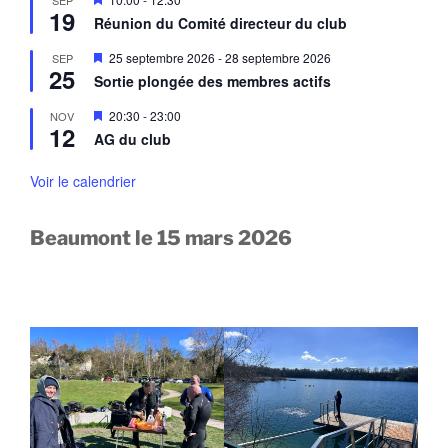
n
n
19
i
a
Réunion du Comité directeur du club
t
s
v
e
a
M
25 septembre 2026
-
28 septembre 2026
SEP
n
n
25
i
a
Sortie plongée des membres actifs
t
s
v
e
a
M
20:30
-
23:00
NOV
n
n
12
i
a
AG du club
t
s
v
e
a
n
Voir le calendrier
n
a
t
v
a
Beaumont le 15 mars 2026
n
t