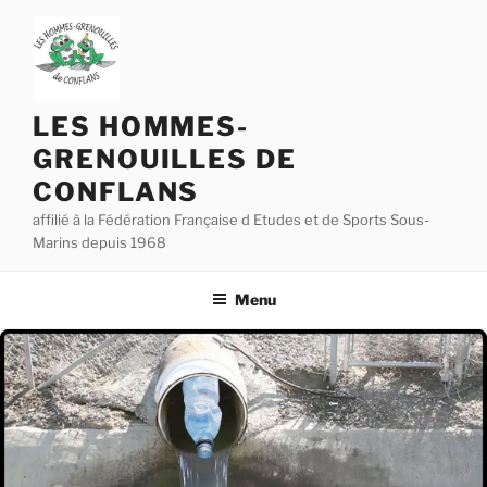
Aller
au
contenu
principal
LES HOMMES-
GRENOUILLES DE
CONFLANS
affilié à la Fédération Française d Etudes et de Sports Sous-
Marins depuis 1968
Menu