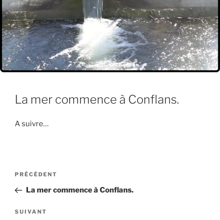
La mer commence à Conflans.
A suivre…
Navigation
Article
PRÉCÉDENT
de
précédent
La mer commence à Conflans.
l’article
Article
SUIVANT