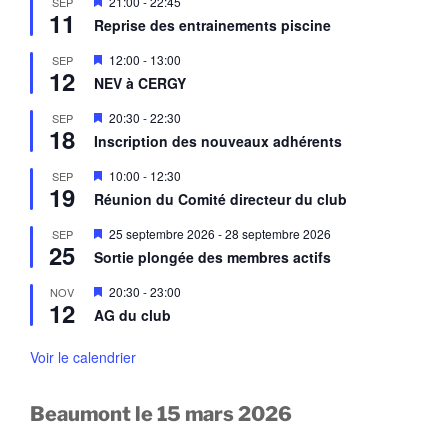
M
21:00
-
22:45
SEP
n
n
11
i
a
Reprise des entrainements piscine
t
s
v
e
a
M
12:00
-
13:00
SEP
n
n
12
i
a
NEV à CERGY
t
s
v
e
a
M
20:30
-
22:30
SEP
n
n
18
i
a
Inscription des nouveaux adhérents
t
s
v
e
a
M
10:00
-
12:30
SEP
n
n
19
i
a
Réunion du Comité directeur du club
t
s
v
e
a
M
25 septembre 2026
-
28 septembre 2026
SEP
n
n
25
i
a
Sortie plongée des membres actifs
t
s
v
e
a
M
20:30
-
23:00
NOV
n
n
12
i
a
AG du club
t
s
v
e
a
n
Voir le calendrier
n
a
t
v
a
Beaumont le 15 mars 2026
n
t