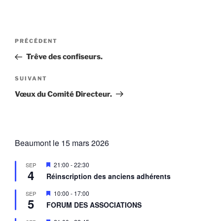
Navigation
Article
PRÉCÉDENT
de
précédent
Trêve des confiseurs.
l’article
Article
SUIVANT
suivant
Vœux du Comité Directeur.
Beaumont le 15 mars 2026
M
21:00
-
22:30
SEP
4
i
Réinscription des anciens adhérents
s
e
M
10:00
-
17:00
SEP
n
5
i
a
FORUM DES ASSOCIATIONS
s
v
e
a