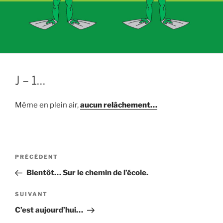
J – 1…
Même en plein air,
aucun relâchement…
Navigation
Article
PRÉCÉDENT
de
précédent
Bientôt… Sur le chemin de l’école.
l’article
Article
SUIVANT
suivant
C’est aujourd’hui…