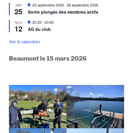
e
a
M
25 septembre 2026
-
28 septembre 2026
SEP
n
n
25
i
a
Sortie plongée des membres actifs
t
s
v
e
a
M
20:30
-
23:00
NOV
n
n
12
i
a
AG du club
t
s
v
e
a
n
Voir le calendrier
n
a
t
v
a
Beaumont le 15 mars 2026
n
t