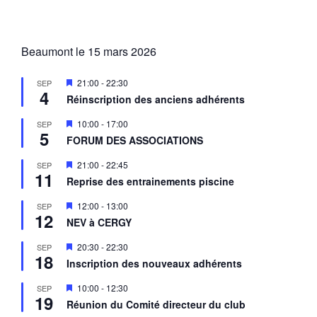
Beaumont le 15 mars 2026
M
21:00
-
22:30
SEP
4
i
Réinscription des anciens adhérents
s
e
M
10:00
-
17:00
SEP
n
5
i
a
FORUM DES ASSOCIATIONS
s
v
e
a
M
21:00
-
22:45
SEP
n
n
11
i
a
Reprise des entrainements piscine
t
s
v
e
a
M
12:00
-
13:00
SEP
n
n
12
i
a
NEV à CERGY
t
s
v
e
a
M
20:30
-
22:30
SEP
n
n
18
i
a
Inscription des nouveaux adhérents
t
s
v
e
a
M
10:00
-
12:30
SEP
n
n
19
i
a
Réunion du Comité directeur du club
t
s
v