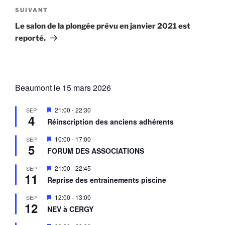
Article
SUIVANT
suivant
Le salon de la plongée prévu en janvier 2021 est
reporté.
Beaumont le 15 mars 2026
M
21:00
-
22:30
SEP
4
i
Réinscription des anciens adhérents
s
e
M
10:00
-
17:00
SEP
n
5
i
a
FORUM DES ASSOCIATIONS
s
v
e
a
M
21:00
-
22:45
SEP
n
n
11
i
a
Reprise des entrainements piscine
t
s
v
e
a
M
12:00
-
13:00
SEP
n
n
12
i
a
NEV à CERGY
t
s
v
e
a