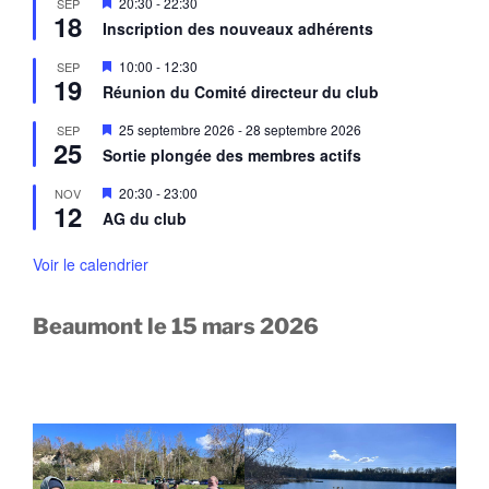
M
20:30
-
22:30
SEP
n
n
18
i
a
Inscription des nouveaux adhérents
t
s
v
e
a
M
10:00
-
12:30
SEP
n
n
19
i
a
Réunion du Comité directeur du club
t
s
v
e
a
M
25 septembre 2026
-
28 septembre 2026
SEP
n
n
25
i
a
Sortie plongée des membres actifs
t
s
v
e
a
M
20:30
-
23:00
NOV
n
n
12
i
a
AG du club
t
s
v
e
a
n
Voir le calendrier
n
a
t
v
a
Beaumont le 15 mars 2026
n
t