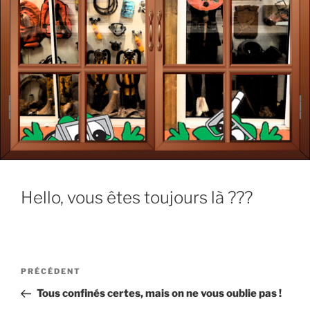
Hello, vous êtes toujours là ???
Navigation
Article
PRÉCÉDENT
de
précédent
Tous confinés certes, mais on ne vous oublie pas !
l’article