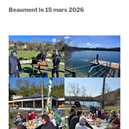
v
a
Beaumont le 15 mars 2026
n
t