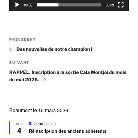
00:00
00:09
Navigation
Article
PRÉCÉDENT
de
précédent
Des nouvelles de notre champion !
l’article
Article
SUIVANT
suivant
RAPPEL. Inscription à la sortie Cala Montjoi du mois
de mai 2026.
Beaumont le 15 mars 2026
M
21:00
-
22:30
SEP
4
i
Réinscription des anciens adhérents
s