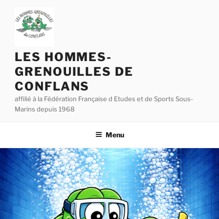
Aller
au
contenu
principal
LES HOMMES-
GRENOUILLES DE
CONFLANS
affilié à la Fédération Française d Etudes et de Sports Sous-
Marins depuis 1968
Menu