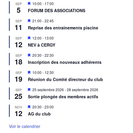
e
M
10:00
-
17:00
SEP
n
5
i
a
FORUM DES ASSOCIATIONS
s
v
e
a
M
21:00
-
22:45
SEP
n
n
11
i
a
Reprise des entrainements piscine
t
s
v
e
a
M
12:00
-
13:00
SEP
n
n
12
i
a
NEV à CERGY
t
s
v
e
a
M
20:30
-
22:30
SEP
n
n
18
i
a
Inscription des nouveaux adhérents
t
s
v
e
a
M
10:00
-
12:30
SEP
n
n
19
i
a
Réunion du Comité directeur du club
t
s
v
e
a
M
25 septembre 2026
-
28 septembre 2026
SEP
n
n
25
i
a
Sortie plongée des membres actifs
t
s
v
e
a
M
20:30
-
23:00
NOV
n
n
12
i
a
AG du club
t
s
v
e
a
n
Voir le calendrier
n
a
t