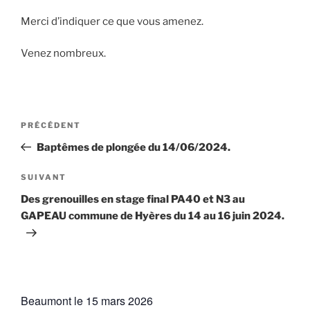
Merci d’indiquer ce que vous amenez.
Venez nombreux.
Navigation
Article
PRÉCÉDENT
de
précédent
Baptêmes de plongée du 14/06/2024.
l’article
Article
SUIVANT
suivant
Des grenouilles en stage final PA40 et N3 au
GAPEAU commune de Hyères du 14 au 16 juin 2024.
Beaumont le 15 mars 2026