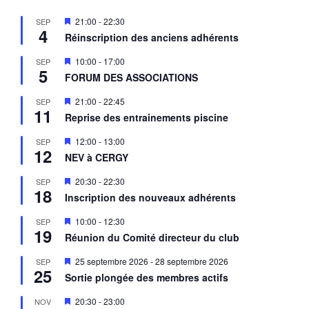
M
21:00
-
22:30
SEP
4
i
Réinscription des anciens adhérents
s
e
M
10:00
-
17:00
SEP
n
5
i
a
FORUM DES ASSOCIATIONS
s
v
e
a
M
21:00
-
22:45
SEP
n
n
11
i
a
Reprise des entrainements piscine
t
s
v
e
a
M
12:00
-
13:00
SEP
n
n
12
i
a
NEV à CERGY
t
s
v
e
a
M
20:30
-
22:30
SEP
n
n
18
i
a
Inscription des nouveaux adhérents
t
s
v
e
a
M
10:00
-
12:30
SEP
n
n
19
i
a
Réunion du Comité directeur du club
t
s
v
e
a
M
25 septembre 2026
-
28 septembre 2026
SEP
n
n
25
i
a
Sortie plongée des membres actifs
t
s
v
e
a
M
20:30
-
23:00
NOV
n
n