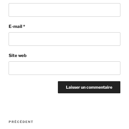
E-mail
*
Site web
Navigation
Article
PRÉCÉDENT
de