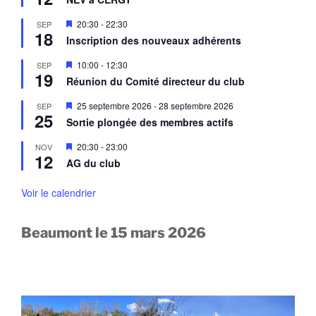
t
s
v
e
a
M
20:30
-
22:30
SEP
n
n
18
i
a
Inscription des nouveaux adhérents
t
s
v
e
a
M
10:00
-
12:30
SEP
n
n
19
i
a
Réunion du Comité directeur du club
t
s
v
e
a
M
25 septembre 2026
-
28 septembre 2026
SEP
n
n
25
i
a
Sortie plongée des membres actifs
t
s
v
e
a
M
20:30
-
23:00
NOV
n
n
12
i
a
AG du club
t
s
v
e
a
n
Voir le calendrier
n
a
t
v
a
Beaumont le 15 mars 2026
n
t