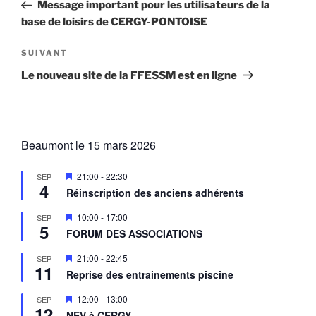
précédent
Message important pour les utilisateurs de la
l’article
base de loisirs de CERGY-PONTOISE
Article
SUIVANT
suivant
Le nouveau site de la FFESSM est en ligne
Beaumont le 15 mars 2026
M
21:00
-
22:30
SEP
4
i
Réinscription des anciens adhérents
s
e
M
10:00
-
17:00
SEP
n
5
i
a
FORUM DES ASSOCIATIONS
s
v
e
a
M
21:00
-
22:45
SEP
n
n
11
i
a
Reprise des entrainements piscine
t
s
v
e
a
M
12:00
-
13:00
SEP
n
n
12
i
a
NEV à CERGY