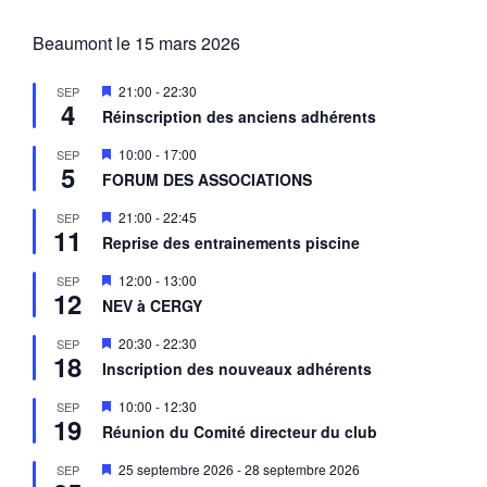
Beaumont le 15 mars 2026
M
21:00
-
22:30
SEP
4
i
Réinscription des anciens adhérents
s
e
M
10:00
-
17:00
SEP
n
5
i
a
FORUM DES ASSOCIATIONS
s
v
e
a
M
21:00
-
22:45
SEP
n
n
11
i
a
Reprise des entrainements piscine
t
s
v
e
a
M
12:00
-
13:00
SEP
n
n
12
i
a
NEV à CERGY
t
s
v
e
a
M
20:30
-
22:30
SEP
n
n
18
i
a
Inscription des nouveaux adhérents
t
s
v
e
a
M
10:00
-
12:30
SEP
n
n
19
i
a
Réunion du Comité directeur du club
t
s
v
e
a
M
25 septembre 2026
-
28 septembre 2026
SEP
n
n
i