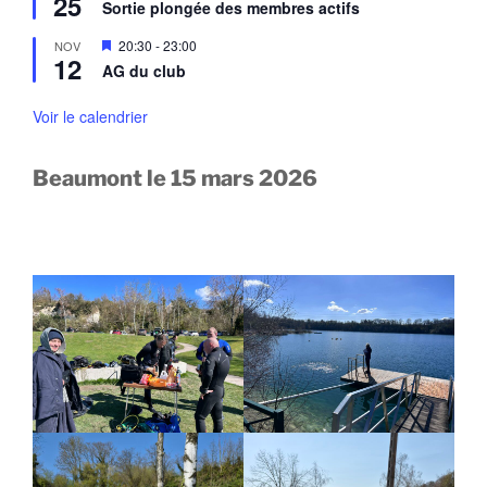
25
a
Sortie plongée des membres actifs
t
s
v
e
a
M
20:30
-
23:00
NOV
n
n
12
i
a
AG du club
t
s
v
e
a
n
Voir le calendrier
n
a
t
v
a
Beaumont le 15 mars 2026
n
t