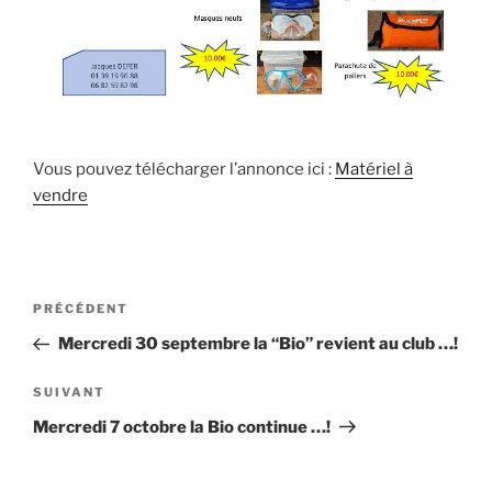
Vous pouvez télécharger l’annonce ici :
Matériel à
vendre
Navigation
Article
PRÉCÉDENT
de
précédent
Mercredi 30 septembre la “Bio” revient au club …!
l’article
Article
SUIVANT
suivant
Mercredi 7 octobre la Bio continue …!