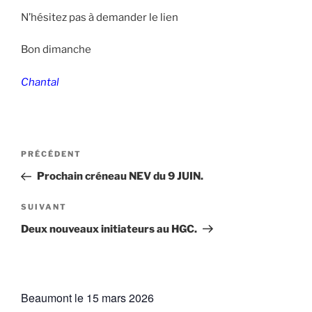
N’hésitez pas à demander le lien
Bon dimanche
Chantal
Navigation
Article
PRÉCÉDENT
de
précédent
Prochain créneau NEV du 9 JUIN.
l’article
Article
SUIVANT
suivant
Deux nouveaux initiateurs au HGC.
Beaumont le 15 mars 2026