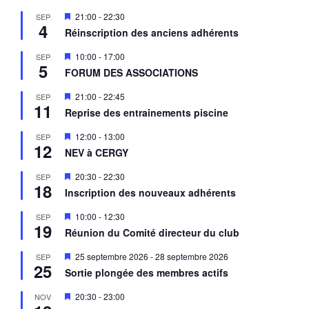
M
21:00
-
22:30
SEP
4
i
Réinscription des anciens adhérents
s
e
M
10:00
-
17:00
SEP
n
5
i
a
FORUM DES ASSOCIATIONS
s
v
e
a
M
21:00
-
22:45
SEP
n
n
11
i
a
Reprise des entrainements piscine
t
s
v
e
a
M
12:00
-
13:00
SEP
n
n
12
i
a
NEV à CERGY
t
s
v
e
a
M
20:30
-
22:30
SEP
n
n
18
i
a
Inscription des nouveaux adhérents
t
s
v
e
a
M
10:00
-
12:30
SEP
n
n
19
i
a
Réunion du Comité directeur du club
t
s
v
e
a
M
25 septembre 2026
-
28 septembre 2026
SEP
n
n
25
i
a
Sortie plongée des membres actifs
t
s
v
e
a
M
20:30
-
23:00
NOV
n
n
i