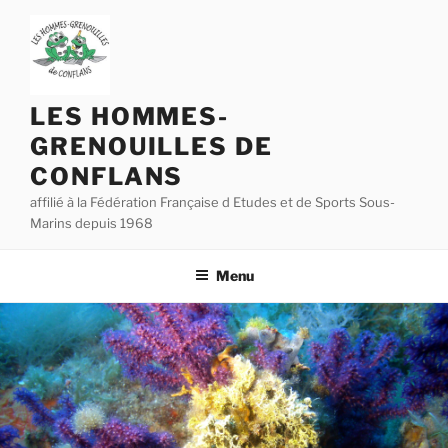
Aller
au
contenu
principal
LES HOMMES-
GRENOUILLES DE
CONFLANS
affilié à la Fédération Française d Etudes et de Sports Sous-
Marins depuis 1968
Menu