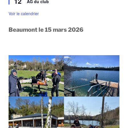
12
a
AG du club
t
s
v
e
a
n
Voir le calendrier
n
a
t
v
a
Beaumont le 15 mars 2026
n
t