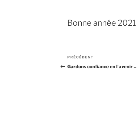
Bonne année 2021 à
Navigation
Article
PRÉCÉDENT
de
précédent
Gardons confiance en l’avenir 
l’article