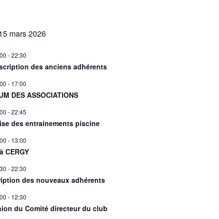
15 mars 2026
:00
-
22:30
scription des anciens adhérents
:00
-
17:00
UM DES ASSOCIATIONS
:00
-
22:45
ise des entrainements piscine
:00
-
13:00
 à CERGY
:30
-
22:30
ription des nouveaux adhérents
:00
-
12:30
ion du Comité directeur du club