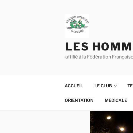
Aller
au
contenu
principal
LES HOMM
affilié à la Fédération França
ACCUEIL
LE CLUB
TE
ORIENTATION
MEDICALE