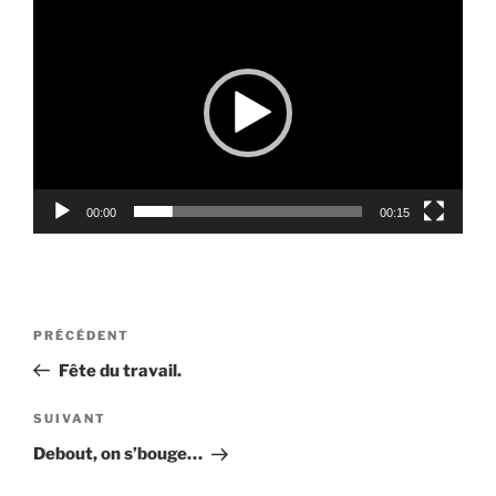
Lecteur
vidéo
00:00
00:15
Navigation
Article
PRÉCÉDENT
de
précédent
Fête du travail.
l’article
Article
SUIVANT
suivant
Debout, on s’bouge…