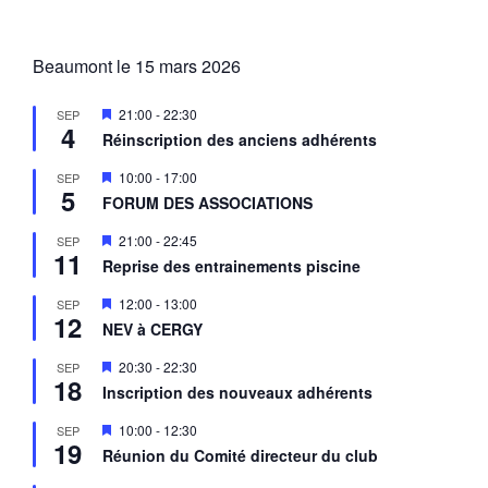
Beaumont le 15 mars 2026
M
21:00
-
22:30
SEP
4
i
Réinscription des anciens adhérents
s
e
M
10:00
-
17:00
SEP
n
5
i
a
FORUM DES ASSOCIATIONS
s
v
e
a
M
21:00
-
22:45
SEP
n
n
11
i
a
Reprise des entrainements piscine
t
s
v
e
a
M
12:00
-
13:00
SEP
n
n
12
i
a
NEV à CERGY
t
s
v
e
a
M
20:30
-
22:30
SEP
n
n
18
i
a
Inscription des nouveaux adhérents
t
s
v
e
a
M
10:00
-
12:30
SEP
n
n
19
i
a
Réunion du Comité directeur du club
t
s
v
e
a