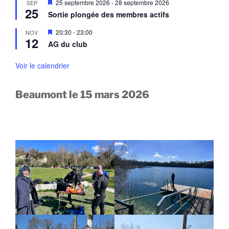
M
25 septembre 2026
-
28 septembre 2026
SEP
n
n
25
i
a
Sortie plongée des membres actifs
t
s
v
e
a
M
20:30
-
23:00
NOV
n
n
12
i
a
AG du club
t
s
v
e
a
n
Voir le calendrier
n
a
t
v
a
Beaumont le 15 mars 2026
n
t