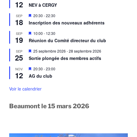
n
12
i
a
NEV à CERGY
t
s
v
e
a
M
20:30
-
22:30
SEP
n
n
18
i
a
Inscription des nouveaux adhérents
t
s
v
e
a
M
10:00
-
12:30
SEP
n
n
19
i
a
Réunion du Comité directeur du club
t
s
v
e
a
M
25 septembre 2026
-
28 septembre 2026
SEP
n
n
25
i
a
Sortie plongée des membres actifs
t
s
v
e
a
M
20:30
-
23:00
NOV
n
n
12
i
a
AG du club
t
s
v
e
a
n
Voir le calendrier
n
a
t
v
a
Beaumont le 15 mars 2026
n
t