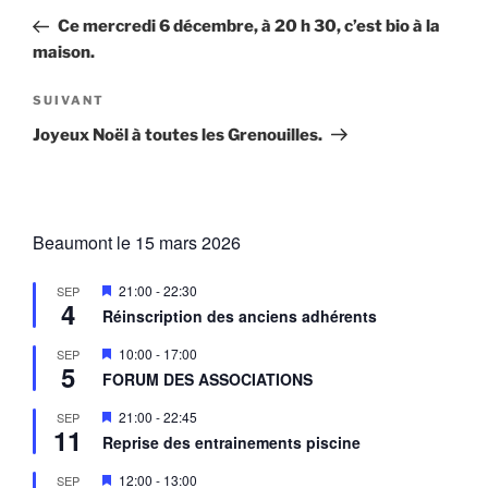
de
précédent
Ce mercredi 6 décembre, à 20 h 30, c’est bio à la
l’article
maison.
Article
SUIVANT
suivant
Joyeux Noël à toutes les Grenouilles.
Beaumont le 15 mars 2026
M
21:00
-
22:30
SEP
4
i
Réinscription des anciens adhérents
s
e
M
10:00
-
17:00
SEP
n
5
i
a
FORUM DES ASSOCIATIONS
s
v
e
a
M
21:00
-
22:45
SEP
n
n
11
i
a
Reprise des entrainements piscine
t
s
v
e
a
M
12:00
-
13:00
SEP
n