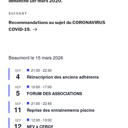
dimanche 1er mars 2020.
Article
SUIVANT
suivant
Recommandations au sujet du CORONAVIRUS
COVID-19.
Beaumont le 15 mars 2026
M
21:00
-
22:30
SEP
4
i
Réinscription des anciens adhérents
s
e
M
10:00
-
17:00
SEP
n
5
i
a
FORUM DES ASSOCIATIONS
s
v
e
a
M
21:00
-
22:45
SEP
n
n
11
i
a
Reprise des entrainements piscine
t
s
v
e
a
M
12:00
-
13:00
SEP
n
n
12
i
a
NEV à CERGY
t