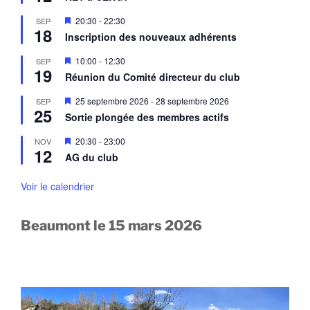
s
v
e
a
M
20:30
-
22:30
SEP
n
n
18
i
a
Inscription des nouveaux adhérents
t
s
v
e
a
M
10:00
-
12:30
SEP
n
n
19
i
a
Réunion du Comité directeur du club
t
s
v
e
a
M
25 septembre 2026
-
28 septembre 2026
SEP
n
n
25
i
a
Sortie plongée des membres actifs
t
s
v
e
a
M
20:30
-
23:00
NOV
n
n
12
i
a
AG du club
t
s
v
e
a
n
Voir le calendrier
n
a
t
v
a
Beaumont le 15 mars 2026
n
t