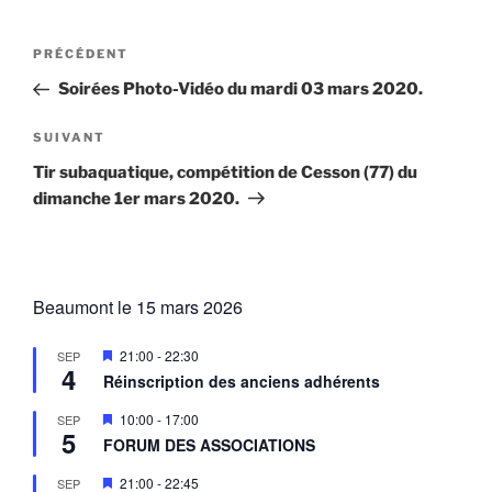
Navigation
Article
PRÉCÉDENT
de
précédent
Soirées Photo-Vidéo du mardi 03 mars 2020.
l’article
Article
SUIVANT
suivant
Tir subaquatique, compétition de Cesson (77) du
dimanche 1er mars 2020.
Beaumont le 15 mars 2026
M
21:00
-
22:30
SEP
4
i
Réinscription des anciens adhérents
s
e
M
10:00
-
17:00
SEP
n
5
i
a
FORUM DES ASSOCIATIONS
s
v
e
a
M
21:00
-
22:45
SEP
n