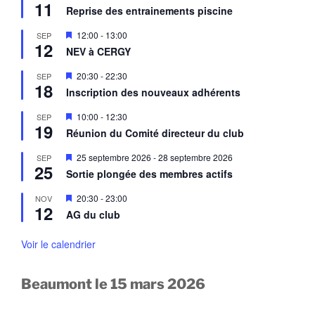
n
11
i
a
Reprise des entrainements piscine
t
s
v
e
a
M
12:00
-
13:00
SEP
n
n
12
i
a
NEV à CERGY
t
s
v
e
a
M
20:30
-
22:30
SEP
n
n
18
i
a
Inscription des nouveaux adhérents
t
s
v
e
a
M
10:00
-
12:30
SEP
n
n
19
i
a
Réunion du Comité directeur du club
t
s
v
e
a
M
25 septembre 2026
-
28 septembre 2026
SEP
n
n
25
i
a
Sortie plongée des membres actifs
t
s
v
e
a
M
20:30
-
23:00
NOV
n
n
12
i
a
AG du club
t
s
v
e
a
n
Voir le calendrier
n
a
t
v
a
Beaumont le 15 mars 2026
n
t