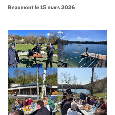
v
a
Beaumont le 15 mars 2026
n
t