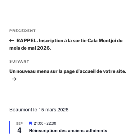
Navigation
Article
PRÉCÉDENT
de
précédent
RAPPEL. Inscription à la sortie Cala Montjoi du
l’article
mois de mai 2026.
Article
SUIVANT
suivant
Un nouveau menu sur la page d’accueil de votre site.
Beaumont le 15 mars 2026
M
21:00
-
22:30
SEP
4
i
Réinscription des anciens adhérents
s
e