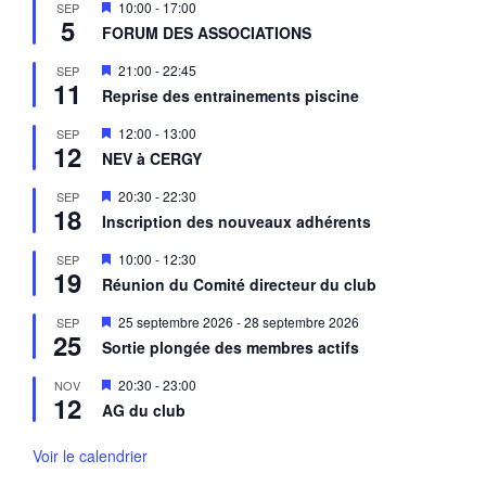
M
10:00
-
17:00
SEP
n
5
i
a
FORUM DES ASSOCIATIONS
s
v
e
a
M
21:00
-
22:45
SEP
n
n
11
i
a
Reprise des entrainements piscine
t
s
v
e
a
M
12:00
-
13:00
SEP
n
n
12
i
a
NEV à CERGY
t
s
v
e
a
M
20:30
-
22:30
SEP
n
n
18
i
a
Inscription des nouveaux adhérents
t
s
v
e
a
M
10:00
-
12:30
SEP
n
n
19
i
a
Réunion du Comité directeur du club
t
s
v
e
a
M
25 septembre 2026
-
28 septembre 2026
SEP
n
n
25
i
a
Sortie plongée des membres actifs
t
s
v
e
a
M
20:30
-
23:00
NOV
n
n
12
i
a
AG du club
t
s
v
e
a
n
Voir le calendrier
n
a
t