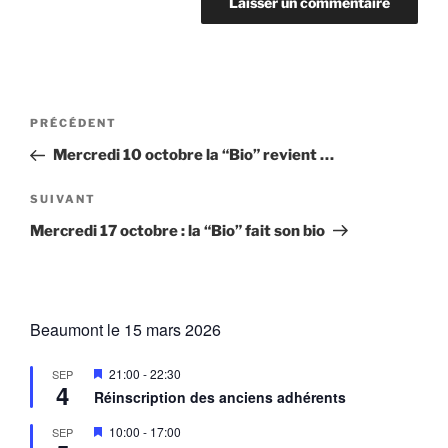
Navigation
Article
PRÉCÉDENT
de
précédent
Mercredi 10 octobre la “Bio” revient …
l’article
Article
SUIVANT
suivant
Mercredi 17 octobre : la “Bio” fait son bio
Beaumont le 15 mars 2026
M
21:00
-
22:30
SEP
4
i
Réinscription des anciens adhérents
s
e
M
10:00
-
17:00
SEP
n
i