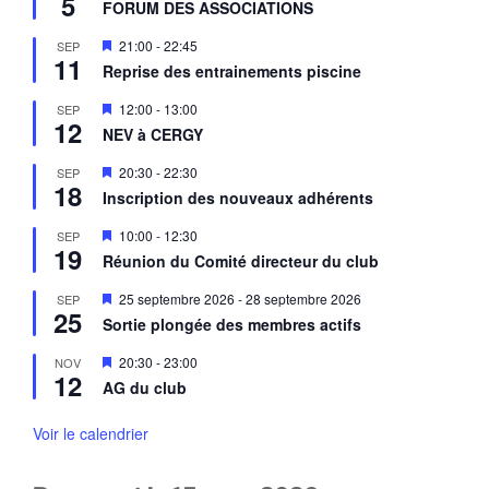
5
a
FORUM DES ASSOCIATIONS
s
v
e
a
M
21:00
-
22:45
SEP
n
n
11
i
a
Reprise des entrainements piscine
t
s
v
e
a
M
12:00
-
13:00
SEP
n
n
12
i
a
NEV à CERGY
t
s
v
e
a
M
20:30
-
22:30
SEP
n
n
18
i
a
Inscription des nouveaux adhérents
t
s
v
e
a
M
10:00
-
12:30
SEP
n
n
19
i
a
Réunion du Comité directeur du club
t
s
v
e
a
M
25 septembre 2026
-
28 septembre 2026
SEP
n
n
25
i
a
Sortie plongée des membres actifs
t
s
v
e
a
M
20:30
-
23:00
NOV
n
n
12
i
a
AG du club
t
s
v
e
a
n
Voir le calendrier
n
a
t
v
a