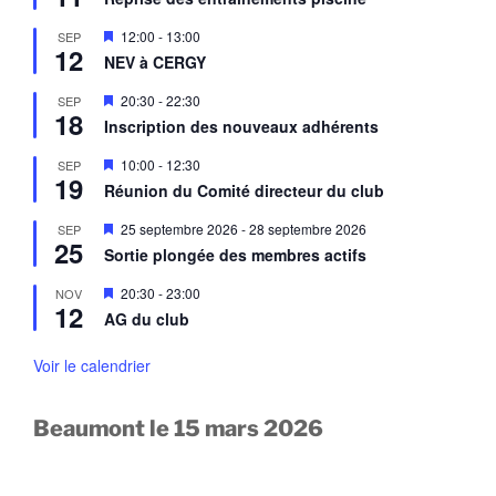
t
s
v
e
a
M
12:00
-
13:00
SEP
n
n
12
i
a
NEV à CERGY
t
s
v
e
a
M
20:30
-
22:30
SEP
n
n
18
i
a
Inscription des nouveaux adhérents
t
s
v
e
a
M
10:00
-
12:30
SEP
n
n
19
i
a
Réunion du Comité directeur du club
t
s
v
e
a
M
25 septembre 2026
-
28 septembre 2026
SEP
n
n
25
i
a
Sortie plongée des membres actifs
t
s
v
e
a
M
20:30
-
23:00
NOV
n
n
12
i
a
AG du club
t
s
v
e
a
n
Voir le calendrier
n
a
t
v
a
Beaumont le 15 mars 2026
n
t