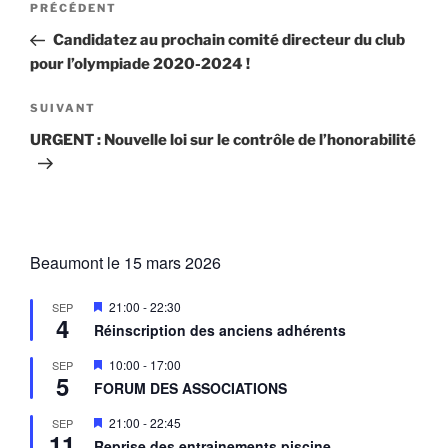
Article
PRÉCÉDENT
de
précédent
Candidatez au prochain comité directeur du club
l’article
pour l’olympiade 2020-2024 !
Article
SUIVANT
suivant
URGENT : Nouvelle loi sur le contrôle de l’honorabilité
Beaumont le 15 mars 2026
M
21:00
-
22:30
SEP
4
i
Réinscription des anciens adhérents
s
e
M
10:00
-
17:00
SEP
n
5
i
a
FORUM DES ASSOCIATIONS
s
v
e
a
M
21:00
-
22:45
SEP
n
n
11
i
a
Reprise des entrainements piscine