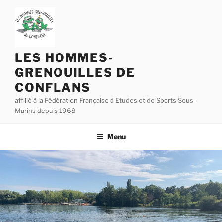
Aller
au
contenu
principal
LES HOMMES-
GRENOUILLES DE
CONFLANS
affilié à la Fédération Française d Etudes et de Sports Sous-
Marins depuis 1968
Menu