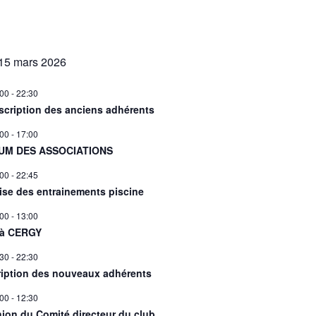
15 mars 2026
:00
-
22:30
scription des anciens adhérents
:00
-
17:00
UM DES ASSOCIATIONS
:00
-
22:45
ise des entrainements piscine
:00
-
13:00
 à CERGY
:30
-
22:30
ription des nouveaux adhérents
:00
-
12:30
ion du Comité directeur du club