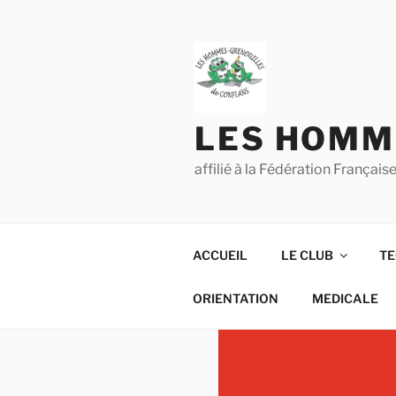
Aller
au
contenu
principal
LES HOMM
affilié à la Fédération França
ACCUEIL
LE CLUB
TE
ORIENTATION
MEDICALE