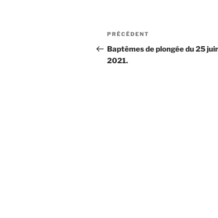
Navigation
Article
PRÉCÉDENT
de
précédent
Baptêmes de plongée du 25 jui
2021.
l’article