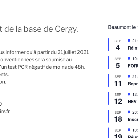
Beaumont le 
de la base de Cergy.
M
21
SEP
4
i
Réin
s
 informer qu’à partir du 21 juillet 2021
e
M
10
SEP
 conventionnées sera soumise au
n
5
i
a
FOR
d’un test PCR négatif de moins de 48h.
s
v
e
nts.
a
M
21
SEP
n
n
11
i
on.
a
Repr
t
s
v
e
a
M
12
SEP
n
n
12
i
a
NEV
t
s
0
v
e
a
rs.fr
M
20
SEP
n
n
18
i
a
Insc
t
s
v
e
a
M
10
SEP
n
n
19
i
a
Réun