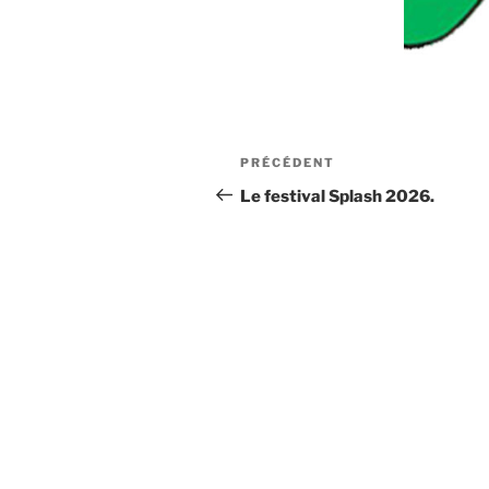
Navigation
Article
PRÉCÉDENT
de
précédent
Le festival Splash 2026.
l’article