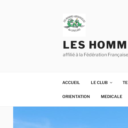
Aller
au
contenu
principal
LES HOMM
affilié à la Fédération França
ACCUEIL
LE CLUB
TE
ORIENTATION
MEDICALE