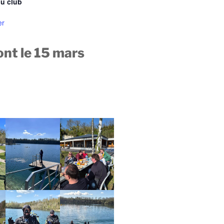
u club
er
nt le 15 mars