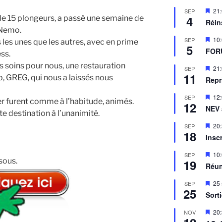
M
21
SEP
4
e 15 plongeurs, a passé une semaine de
i
Réin
s
 Nemo.
e
M
10
SEP
s les unes que les autres, avec en prime
n
5
i
a
FOR
ss.
s
v
e
ts soins pour nous, une restauration
a
M
21
SEP
n
n
11
i
b, GREG, qui nous a laissés nous
a
Repr
t
s
v
e
a
M
12
SEP
n
er furent comme à l’habitude, animés.
n
12
i
a
NEV
t
s
destination à l’unanimité.
v
e
a
M
20
SEP
n
n
18
i
a
Insc
t
s
v
e
a
M
10
SEP
n
n
sous.
19
i
a
Réun
t
s
v
e
a
M
25
SEP
n
n
25
i
a
Sort
t
s
v
e
a
M
20
NOV
n
n
i