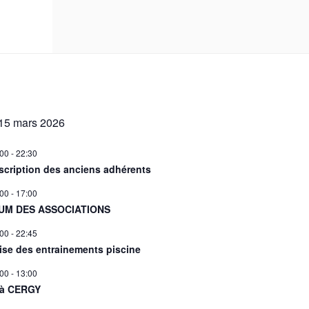
15 mars 2026
:00
-
22:30
scription des anciens adhérents
:00
-
17:00
UM DES ASSOCIATIONS
:00
-
22:45
ise des entrainements piscine
:00
-
13:00
 à CERGY