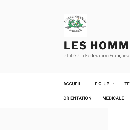
Aller
au
contenu
principal
LES HOMM
affilié à la Fédération França
ACCUEIL
LE CLUB
TE
ORIENTATION
MEDICALE