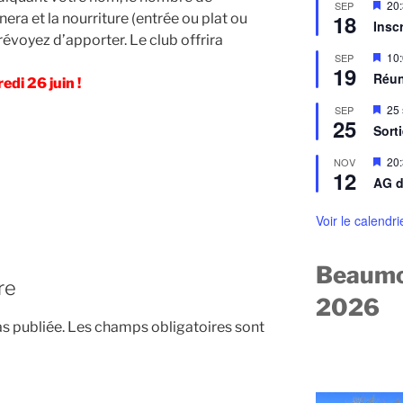
a
M
20
SEP
n
n
18
a et la nourriture (entrée ou plat ou
i
a
Insc
t
s
v
évoyez d’apporter. Le club offrira
e
a
M
10
SEP
n
n
19
i
a
Réun
t
edi 26 juin !
s
v
e
a
M
25
SEP
n
n
25
i
a
Sort
t
s
v
e
a
M
20
NOV
n
n
12
i
a
AG d
t
s
v
e
a
n
Voir le calendri
n
a
t
v
a
Beaumo
n
re
t
2026
s publiée.
Les champs obligatoires sont