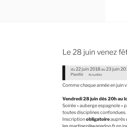
Le 28 juin venez fêt
22 juin 2018
23 juin 20
du
au
Planifié
Actualités
Comme chaque année en juin ven
Vendredi 28 juin dès 20h au lo
Soirée « auberge espagnole » po
toutes disciplines confondues.
Inscription
obligatoire
auprès d
les.martinez@wanadoo.fr
en in