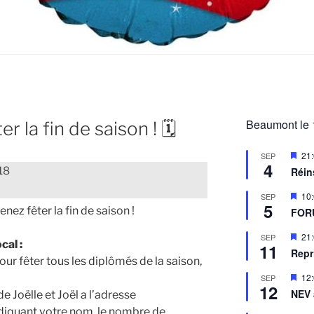
Beaumont le 
er la fin de saison ! 🗓
M
21
SEP
4
i
18
Réin
s
e
M
10
SEP
n
5
i
ez fêter la fin de saison !
a
FOR
s
v
e
a
M
21
SEP
n
cal :
n
11
i
a
Repr
t
s
ur fêter tous les diplômés de la saison,
v
e
a
M
12
SEP
n
n
12
i
a
NEV
e Joëlle et Joël a l’adresse
t
s
v
e
diquant votre nom, le nombre de