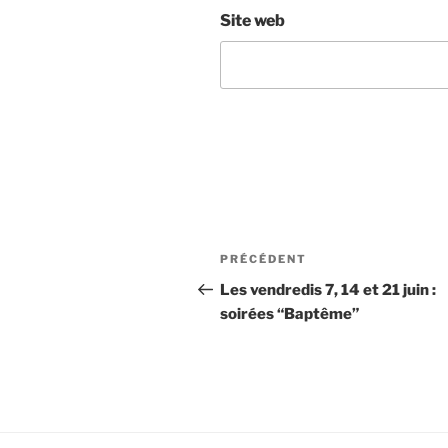
Site web
Navigation
Article
PRÉCÉDENT
de
précédent
Les vendredis 7, 14 et 21 juin :
soirées “Baptême”
l’article