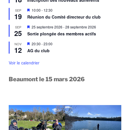
Inscription des nouveaux adhérents
t
s
v
e
a
M
10:00
-
12:30
SEP
n
n
19
i
a
Réunion du Comité directeur du club
t
s
v
e
a
M
25 septembre 2026
-
28 septembre 2026
SEP
n
n
25
i
a
Sortie plongée des membres actifs
t
s
v
e
a
M
20:30
-
23:00
NOV
n
n
12
i
a
AG du club
t
s
v
e
a
n
Voir le calendrier
n
a
t
v
a
Beaumont le 15 mars 2026
n
t