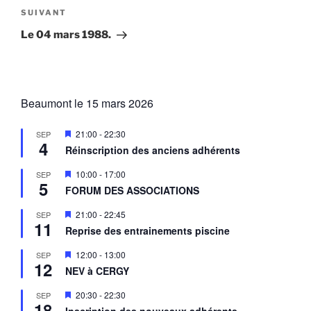
Article
SUIVANT
suivant
Le 04 mars 1988.
Beaumont le 15 mars 2026
M
21:00
-
22:30
SEP
4
i
Réinscription des anciens adhérents
s
e
M
10:00
-
17:00
SEP
n
5
i
a
FORUM DES ASSOCIATIONS
s
v
e
a
M
21:00
-
22:45
SEP
n
n
11
i
a
Reprise des entrainements piscine
t
s
v
e
a
M
12:00
-
13:00
SEP
n
n
12
i
a
NEV à CERGY
t
s
v
e
a
M
20:30
-
22:30
SEP
n
n
18
i
a