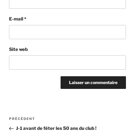
E-mail
*
Site web
Navigation
Article
PRÉCÉDENT
de
précédent
J-1 avant de fêter les 50 ans du club !
l’article