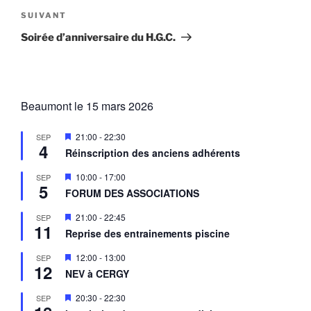
Article
SUIVANT
suivant
Soirée d’anniversaire du H.G.C.
Beaumont le 15 mars 2026
M
21:00
-
22:30
SEP
4
i
Réinscription des anciens adhérents
s
e
M
10:00
-
17:00
SEP
n
5
i
a
FORUM DES ASSOCIATIONS
s
v
e
a
M
21:00
-
22:45
SEP
n
n
11
i
a
Reprise des entrainements piscine
t
s
v
e
a
M
12:00
-
13:00
SEP
n
n
12
i
a
NEV à CERGY
t
s
v
e
a
M
20:30
-
22:30
SEP
n
n
i