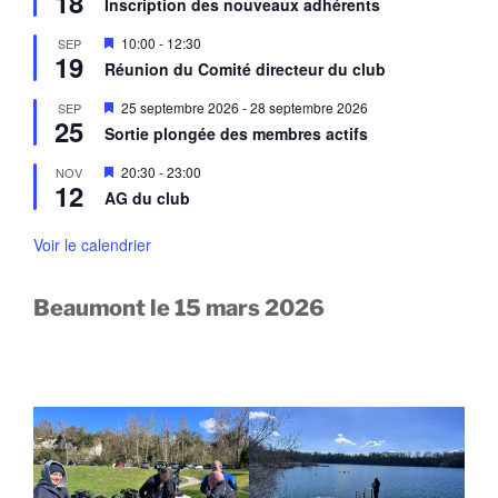
18
a
Inscription des nouveaux adhérents
t
s
v
e
a
M
10:00
-
12:30
SEP
n
n
19
i
a
Réunion du Comité directeur du club
t
s
v
e
a
M
25 septembre 2026
-
28 septembre 2026
SEP
n
n
25
i
a
Sortie plongée des membres actifs
t
s
v
e
a
M
20:30
-
23:00
NOV
n
n
12
i
a
AG du club
t
s
v
e
a
n
Voir le calendrier
n
a
t
v
a
Beaumont le 15 mars 2026
n
t