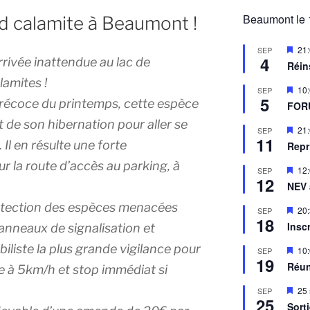
Beaumont le 
d calamite à Beaumont !
M
21
SEP
4
i
rivée inattendue au lac de
Réin
s
amites !
e
M
10
SEP
n
5
i
récoce du printemps, cette espèce
a
FOR
s
v
e
 de son hibernation pour aller se
a
M
21
SEP
n
n
11
i
 Il en résulte une forte
a
Repr
t
s
v
e
r la route d’accès au parking, à
a
M
12
SEP
n
n
12
i
a
NEV
t
s
v
e
rotection des espèces menacées
a
M
20
SEP
n
n
18
i
a
Insc
panneaux de signalisation et
t
s
v
e
a
iste la plus grande vigilance pour
M
10
SEP
n
n
19
i
a
Réun
itée à 5km/h et stop immédiat si
t
s
v
e
a
M
25
SEP
n
n
25
i
a
Sort
t