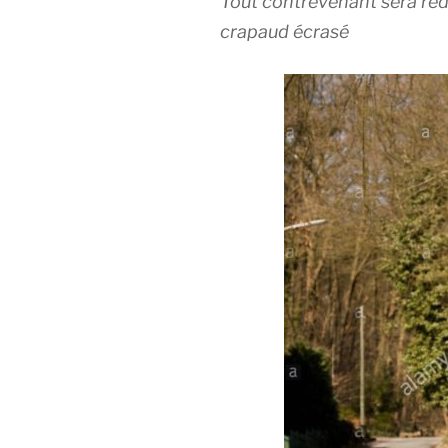
Tout contrevenant sera re
crapaud écrasé