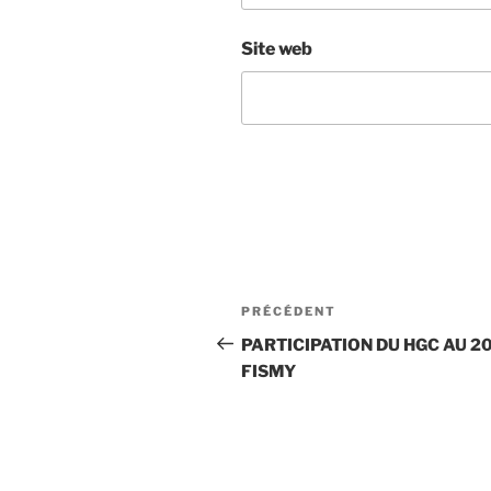
Site web
Navigation
Article
PRÉCÉDENT
de
précédent
PARTICIPATION DU HGC AU 2
FISMY
l’article