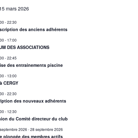
15 mars 2026
:00
-
22:30
scription des anciens adhérents
:00
-
17:00
UM DES ASSOCIATIONS
:00
-
22:45
ise des entrainements piscine
:00
-
13:00
 à CERGY
:30
-
22:30
ription des nouveaux adhérents
:00
-
12:30
ion du Comité directeur du club
 septembre 2026
-
28 septembre 2026
ie plongée des membres actifs