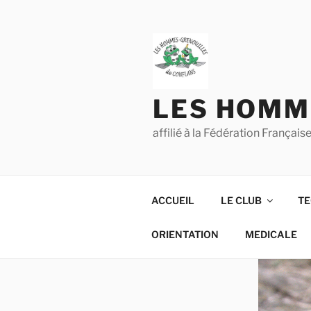
Aller
au
contenu
principal
LES HOMM
affilié à la Fédération França
ACCUEIL
LE CLUB
TE
ORIENTATION
MEDICALE