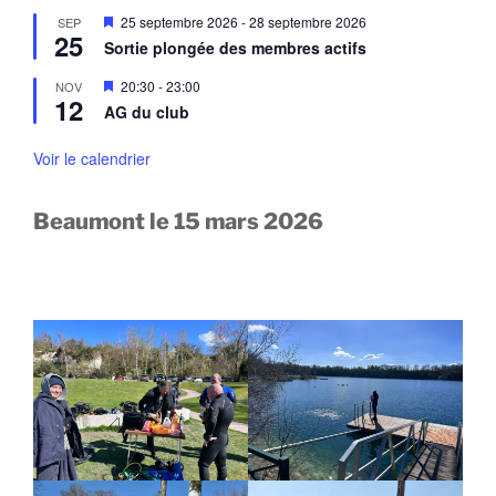
e
a
M
25 septembre 2026
-
28 septembre 2026
SEP
n
n
25
i
a
Sortie plongée des membres actifs
t
s
v
e
a
M
20:30
-
23:00
NOV
n
n
12
i
a
AG du club
t
s
v
e
a
n
Voir le calendrier
n
a
t
v
a
Beaumont le 15 mars 2026
n
t