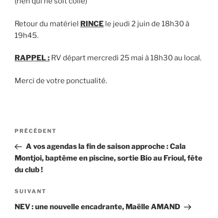
(rien qui ne soit collé)
Retour du matériel
RINCE
le jeudi 2 juin de 18h30 à
19h45.
RAPPEL :
RV départ mercredi 25 mai à 18h30 au local.
Merci de votre ponctualité.
Navigation
Article
PRÉCÉDENT
de
précédent
A vos agendas la fin de saison approche : Cala
l’article
Montjoi, baptême en piscine, sortie Bio au Frioul, fête
du club !
Article
SUIVANT
suivant
NEV : une nouvelle encadrante, Maëlle AMAND