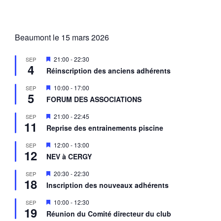
Beaumont le 15 mars 2026
M
21:00
-
22:30
SEP
4
i
Réinscription des anciens adhérents
s
e
M
10:00
-
17:00
SEP
n
5
i
a
FORUM DES ASSOCIATIONS
s
v
e
a
M
21:00
-
22:45
SEP
n
n
11
i
a
Reprise des entrainements piscine
t
s
v
e
a
M
12:00
-
13:00
SEP
n
n
12
i
a
NEV à CERGY
t
s
v
e
a
M
20:30
-
22:30
SEP
n
n
18
i
a
Inscription des nouveaux adhérents
t
s
v
e
a
M
10:00
-
12:30
SEP
n
n
19
i
a
Réunion du Comité directeur du club
t
s
v