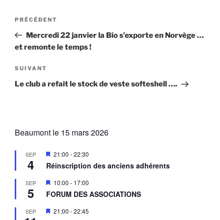
Navigation
Article
PRÉCÉDENT
de
précédent
Mercredi 22 janvier la Bio s’exporte en Norvège …
l’article
et remonte le temps !
Article
SUIVANT
suivant
Le club a refait le stock de veste softeshell ….
Beaumont le 15 mars 2026
M
21:00
-
22:30
SEP
4
i
Réinscription des anciens adhérents
s
e
M
10:00
-
17:00
SEP
n
5
i
a
FORUM DES ASSOCIATIONS
s
v
e
a
M
21:00
-
22:45
SEP
n
n
i