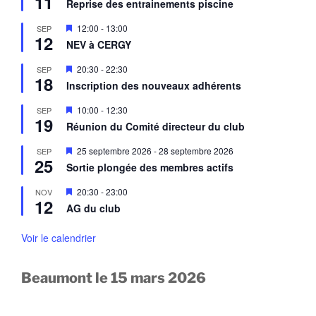
11
a
Reprise des entrainements piscine
t
s
v
e
a
M
12:00
-
13:00
SEP
n
n
12
i
a
NEV à CERGY
t
s
v
e
a
M
20:30
-
22:30
SEP
n
n
18
i
a
Inscription des nouveaux adhérents
t
s
v
e
a
M
10:00
-
12:30
SEP
n
n
19
i
a
Réunion du Comité directeur du club
t
s
v
e
a
M
25 septembre 2026
-
28 septembre 2026
SEP
n
n
25
i
a
Sortie plongée des membres actifs
t
s
v
e
a
M
20:30
-
23:00
NOV
n
n
12
i
a
AG du club
t
s
v
e
a
n
Voir le calendrier
n
a
t
v
a
Beaumont le 15 mars 2026
n
t