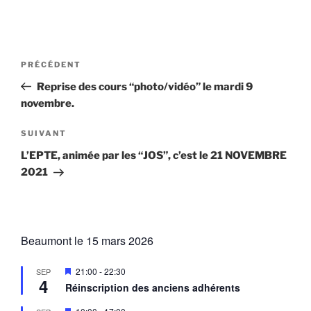
Navigation
Article
PRÉCÉDENT
de
précédent
Reprise des cours “photo/vidéo” le mardi 9
l’article
novembre.
Article
SUIVANT
suivant
L’EPTE, animée par les “JOS”, c’est le 21 NOVEMBRE
2021
Beaumont le 15 mars 2026
M
21:00
-
22:30
SEP
4
i
Réinscription des anciens adhérents
s
e
M