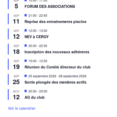
10:00
-
17:00
SEP
n
5
i
a
FORUM DES ASSOCIATIONS
s
v
e
a
M
21:00
-
22:45
SEP
n
n
11
i
a
Reprise des entrainements piscine
t
s
v
e
a
M
12:00
-
13:00
SEP
n
n
12
i
a
NEV à CERGY
t
s
v
e
a
M
20:30
-
22:30
SEP
n
n
18
i
a
Inscription des nouveaux adhérents
t
s
v
e
a
M
10:00
-
12:30
SEP
n
n
19
i
a
Réunion du Comité directeur du club
t
s
v
e
a
M
25 septembre 2026
-
28 septembre 2026
SEP
n
n
25
i
a
Sortie plongée des membres actifs
t
s
v
e
a
M
20:30
-
23:00
NOV
n
n
12
i
a
AG du club
t
s
v
e
a
n
Voir le calendrier
n
a
t
v