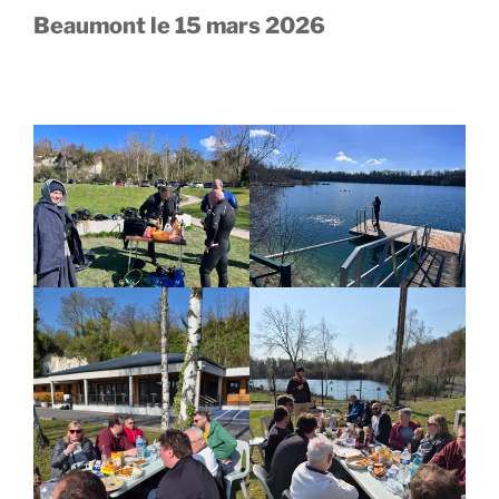
a
Beaumont le 15 mars 2026
n
t