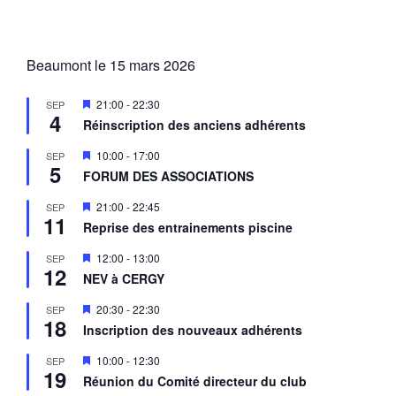
Beaumont le 15 mars 2026
M
21:00
-
22:30
SEP
4
i
Réinscription des anciens adhérents
s
e
M
10:00
-
17:00
SEP
n
5
i
a
FORUM DES ASSOCIATIONS
s
v
e
a
M
21:00
-
22:45
SEP
n
n
11
i
a
Reprise des entrainements piscine
t
s
v
e
a
M
12:00
-
13:00
SEP
n
n
12
i
a
NEV à CERGY
t
s
v
e
a
M
20:30
-
22:30
SEP
n
n
18
i
a
Inscription des nouveaux adhérents
t
s
v
e
a
M
10:00
-
12:30
SEP
n
n
19
i
a
Réunion du Comité directeur du club
t
s
v