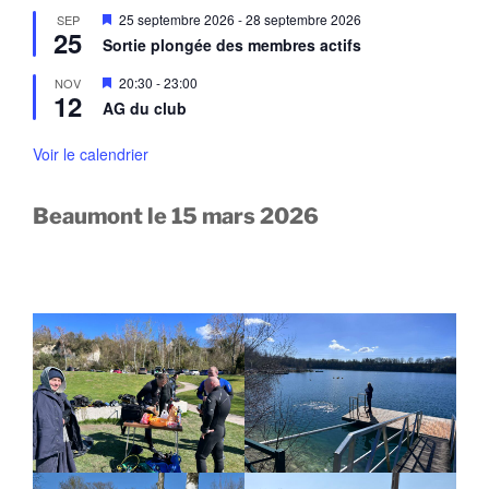
e
a
M
25 septembre 2026
-
28 septembre 2026
SEP
n
n
25
i
a
Sortie plongée des membres actifs
t
s
v
e
a
M
20:30
-
23:00
NOV
n
n
12
i
a
AG du club
t
s
v
e
a
n
Voir le calendrier
n
a
t
v
a
Beaumont le 15 mars 2026
n
t