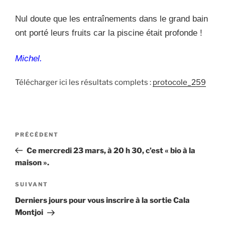
Nul doute que les entraînements dans le grand bain
ont porté leurs fruits car la piscine était profonde !
Michel.
Télécharger ici les résultats complets :
protocole_259
Navigation
Article
PRÉCÉDENT
de
précédent
Ce mercredi 23 mars, à 20 h 30, c’est « bio à la
l’article
maison ».
Article
SUIVANT
suivant
Derniers jours pour vous inscrire à la sortie Cala
Montjoi