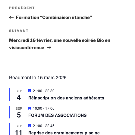
Navigation
Article
PRÉCÉDENT
de
précédent
Formation “Combinaison étanche”
l’article
Article
SUIVANT
suivant
Mercredi 16 février, une nouvelle soirée Bio en
visioconférence
Beaumont le 15 mars 2026
M
21:00
-
22:30
SEP
4
i
Réinscription des anciens adhérents
s
e
M
10:00
-
17:00
SEP
n
5
i
a
FORUM DES ASSOCIATIONS
s
v
e
a
M
21:00
-
22:45
SEP
n
n
11
i
a
Reprise des entrainements piscine
t
s