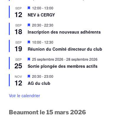
v
e
a
M
12:00
-
13:00
SEP
n
n
12
i
a
NEV à CERGY
t
s
v
e
a
M
20:30
-
22:30
SEP
n
n
18
i
a
Inscription des nouveaux adhérents
t
s
v
e
a
M
10:00
-
12:30
SEP
n
n
19
i
a
Réunion du Comité directeur du club
t
s
v
e
a
M
25 septembre 2026
-
28 septembre 2026
SEP
n
n
25
i
a
Sortie plongée des membres actifs
t
s
v
e
a
M
20:30
-
23:00
NOV
n
n
12
i
a
AG du club
t
s
v
e
a
n
Voir le calendrier
n
a
t
v
a
Beaumont le 15 mars 2026
n
t