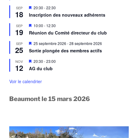
v
e
a
M
20:30
-
22:30
SEP
n
n
18
i
a
Inscription des nouveaux adhérents
t
s
v
e
a
M
10:00
-
12:30
SEP
n
n
19
i
a
Réunion du Comité directeur du club
t
s
v
e
a
M
25 septembre 2026
-
28 septembre 2026
SEP
n
n
25
i
a
Sortie plongée des membres actifs
t
s
v
e
a
M
20:30
-
23:00
NOV
n
n
12
i
a
AG du club
t
s
v
e
a
n
Voir le calendrier
n
a
t
v
a
Beaumont le 15 mars 2026
n
t