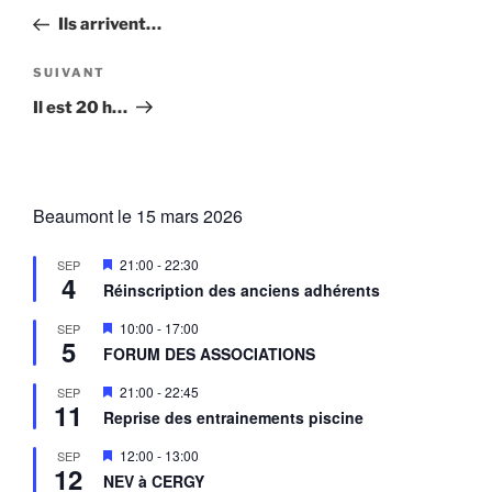
de
précédent
Ils arrivent…
l’article
Article
SUIVANT
suivant
Il est 20 h…
Beaumont le 15 mars 2026
M
21:00
-
22:30
SEP
4
i
Réinscription des anciens adhérents
s
e
M
10:00
-
17:00
SEP
n
5
i
a
FORUM DES ASSOCIATIONS
s
v
e
a
M
21:00
-
22:45
SEP
n
n
11
i
a
Reprise des entrainements piscine
t
s
v
e
a
M
12:00
-
13:00
SEP
n
n
12
i
a
NEV à CERGY
t
s