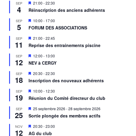
M
21:00
-
22:30
SEP
4
i
Réinscription des anciens adhérents
s
e
M
10:00
-
17:00
SEP
n
5
i
a
FORUM DES ASSOCIATIONS
s
v
e
a
M
21:00
-
22:45
SEP
n
n
11
i
a
Reprise des entrainements piscine
t
s
v
e
a
M
12:00
-
13:00
SEP
n
n
12
i
a
NEV à CERGY
t
s
v
e
a
M
20:30
-
22:30
SEP
n
n
18
i
a
Inscription des nouveaux adhérents
t
s
v
e
a
M
10:00
-
12:30
SEP
n
n
19
i
a
Réunion du Comité directeur du club
t
s
v
e
a
M
25 septembre 2026
-
28 septembre 2026
SEP
n
n
25
i
a
Sortie plongée des membres actifs
t
s
v
e
a
M
20:30
-
23:00
NOV
n
n
12
i
a
AG du club
t
s