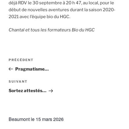
déjà RDV le 30 septembre à 20 h 47, au local, pour le
début de nouvelles aventures durant la saison 2020-
2021 avec l’équipe bio du HGC.
Chantal et tous les formateurs Bio du HGC
Navigation
Article
PRÉCÉDENT
de
précédent
Pragmatisme…
l’article
Article
SUIVANT
suivant
Sortez attestés…
Beaumont le 15 mars 2026