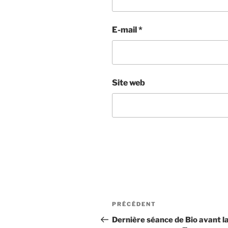
E-mail
*
Site web
Navigation
Article
PRÉCÉDENT
de
précédent
Dernière séance de Bio avant l