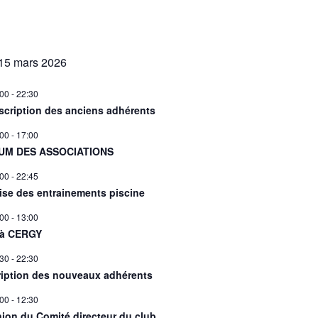
15 mars 2026
:00
-
22:30
scription des anciens adhérents
:00
-
17:00
UM DES ASSOCIATIONS
:00
-
22:45
ise des entrainements piscine
:00
-
13:00
 à CERGY
:30
-
22:30
ription des nouveaux adhérents
:00
-
12:30
ion du Comité directeur du club