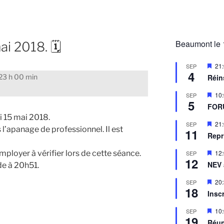
Beaumont le 
i 2018. 🗓
M
21
SEP
4
i
Réin
23 h 00 min
s
e
M
10
SEP
n
5
i
a
FOR
s
v
 15 mai 2018.
e
a
M
21
SEP
n
 l’apanage de professionnel. Il est
n
11
i
a
Repr
t
s
v
e
a
M
12
mployer à vérifier lors de cette séance.
SEP
n
n
12
i
a
NEV
e à 20h51.
t
s
v
e
a
M
20
SEP
n
n
18
i
a
Insc
t
s
v
e
a
M
10
SEP
n
n
19
i
a
Réun