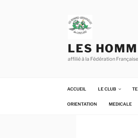
Aller
au
contenu
principal
LES HOMM
affilié à la Fédération França
ACCUEIL
LE CLUB
TE
ORIENTATION
MEDICALE