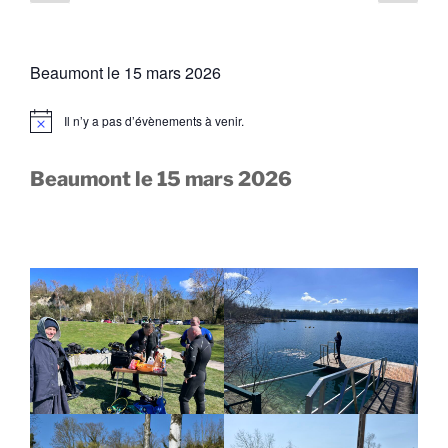
précédente
suiv
des
publications
Beaumont le 15 mars 2026
Il n’y a pas d’évènements à venir.
N
o
t
i
Beaumont le 15 mars 2026
c
e