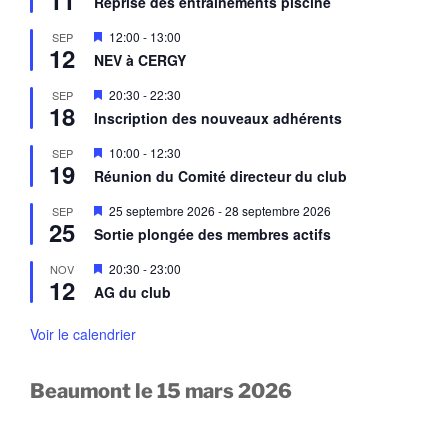
11
Reprise des entrainements piscine
t
s
v
e
a
M
12:00
-
13:00
SEP
n
n
12
i
a
NEV à CERGY
t
s
v
e
a
M
20:30
-
22:30
SEP
n
n
18
i
a
Inscription des nouveaux adhérents
t
s
v
e
a
M
10:00
-
12:30
SEP
n
n
19
i
a
Réunion du Comité directeur du club
t
s
v
e
a
M
25 septembre 2026
-
28 septembre 2026
SEP
n
n
25
i
a
Sortie plongée des membres actifs
t
s
v
e
a
M
20:30
-
23:00
NOV
n
n
12
i
a
AG du club
t
s
v
e
a
n
Voir le calendrier
n
a
t
v
a
Beaumont le 15 mars 2026
n
t