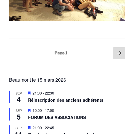
Pagination
Page
Page
1
suiv
des
publications
Beaumont le 15 mars 2026
M
21:00
-
22:30
SEP
4
i
Réinscription des anciens adhérents
s
e
M
10:00
-
17:00
SEP
n
5
i
a
FORUM DES ASSOCIATIONS
s
v
e
a
M
21:00
-
22:45
SEP
n
n
i
a